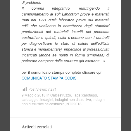
di problemi.
Il comma integrativo, restringendo il
campionamento ai soli Laboratori prove e materiali
(nati nel 1971 quali
laboratori prova sui materiali
edili che verificano la correttezza degli standard
prestazionali dei materiali
inseriti nel processo
costruttivo e quindi, nulla c’entrano con i controlli
per diagnosticare lo stato di salute
dell’edilizia
storica e monumentale), impedisce ai professionisti
incaricati (anche se riuniti in forma
d’impresa) di
prelevare campioni dalle strutture già esistenti…
»
per il comunicato stampa completo cliccare qui:
COMUNICATO STAMPA CODIS
Post Views:
7.271
9 Maggio 2018
in
Calcestruzzo
. Tags :
carotaggi
,
carotaggio
,
indagini
,
indagini non distruttive
,
indagini
non distruttive calcestruzzo
,
NTC2018
Articoli correlati