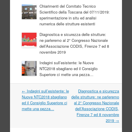
Chiarimenti del Comitato Tecnico
Scientifico della Toscana del 07/11/2019:
sperimentazione in situ ed analisi
numerica delle strutture esistenti
Diagnostica e sicurezza delle strutture:
ne parleremo al 2° Congresso Nazionale
dell’Associazione CODIS, Firenze 7 ed 8
novembre 2019
Indagini sull’esistente: le Nuove
NTC2018 sbagliano ed il Consiglio
Superiore ci mette una pezza…
Navigazione
←
Indagini sull’esistente: le
Diagnostica e sicurezza
articolo
Nuove NTC2018 sbagliano
delle strutture: ne parleremo
ed il Consiglio Superiore ci
al 2° Congresso Nazionale
mette una pezza…
dell’Associazione CODIS,
Firenze 7 ed 8 novembre
2019
→