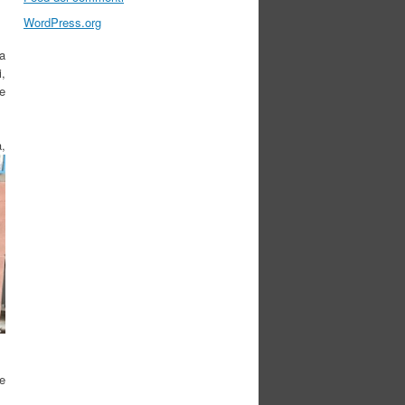
WordPress.org
a
i,
e
,
ve