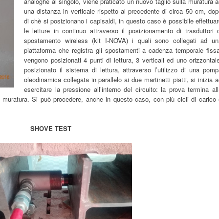
analoghe al singolo, viene praticato un nuovo taglio sulla muratura 
una distanza in verticale rispetto al precedente di circa 50 cm, do
di chè si posizionano i capisaldi, in questo caso è possibile effettua
le letture in continuo attraverso il posizionamento di trasduttori 
spostamento wireless (kit I-NOVA) i quali sono collegati ad un
piattaforma che registra gli spostamenti a cadenza temporale fissa
vengono posizionati 4 punti di lettura, 3 verticali ed uno orizzontal
posizionato il sistema di lettura, attraverso l’utilizzo di una pom
oleodinamica collegata in parallelo ai due martinetti piatti, si inizia 
esercitare la pressione all’interno del circuito: la prova termina al
a muratura. Si può procedere, anche in questo caso, con più cicli di carico
SHOVE TEST