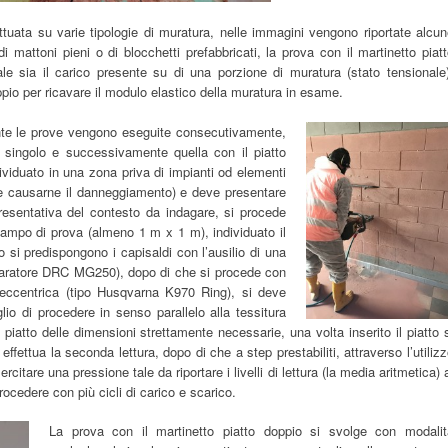
ttuata su varie tipologie di muratura, nelle immagini vengono riportate alcu
 mattoni pieni o di blocchetti prefabbricati, la prova con il martinetto piat
uale sia il carico presente su di una porzione di muratura (stato tensionale
ppio per ricavare il modulo elastico della muratura in esame.
te le prove vengono eseguite
consecutivamente,
 singolo e successivamente quella con il piatto
viduato in una zona priva di impianti od elementi
bbe causarne il danneggiamento) e deve presentare
presentativa del contesto da indagare, si procede
campo di prova (almeno 1 m x 1 m), individuato il
to si predispongono i capisaldi con l’ausilio di una
mparatore DRC MG250), dopo di che si procede con
e eccentrica (tipo Husqvarna K970 Ring), si deve
lio di procedere in senso parallelo alla tessitura
l piatto delle dimensioni strettamente necessarie, una volta inserito il piatto 
effettua la seconda lettura, dopo di che a step prestabiliti, attraverso l’utiliz
citare una pressione tale da riportare i livelli di lettura (la media aritmetica) 
 procedere con più cicli di carico e scarico.
La prova con il martinetto piatto doppio si svolge con modalit