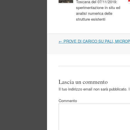
Toscana del 07/11/2019:
sperimentazione in situ ed
analisi numerica delle
strutture esistenti
Navigazione
←
PROVE DI CARICO SU PALI, MICROP
articolo
Lascia un commento
Il tuo indirizzo email non sarà pubblicato.
I
Commento