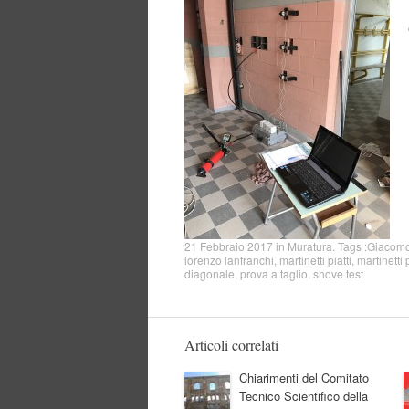
21 Febbraio 2017
in
Muratura
. Tags :
Giacomo
lorenzo lanfranchi
,
martinetti piatti
,
martinetti 
diagonale
,
prova a taglio
,
shove test
Articoli correlati
Chiarimenti del Comitato
Tecnico Scientifico della