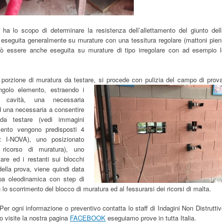
a lo scopo di determinare la resistenza dell’allettamento del giunto dell
 eseguita generalmente su murature con una tessitura regolare (mattoni pien
uò essere anche eseguita su murature di tipo irregolare con ad esempio l
 porzione di muratura da testare, si p
rocede con pulizia del campo di prova
ingolo elemento, estraendo i
e cavità, una necessaria
d una necessaria a consentire
 da testare (vedi immagini
rimento vengono predisposti 4
it I-NOVA), uno posizionato
 ricorso di muratura), uno
are ed i restanti sui blocchi
della prova, viene quindi data
mpa oleodinamica con step di
n lo scorrimento del blocco di muratura ed al fessurarsi dei ricorsi di malta.
Per ogni informazione o preventivo contatta lo staff di Indagini Non Distrutti
o visite la nostra pagina
FACEBOOK
eseguiamo prove in tutta Italia.