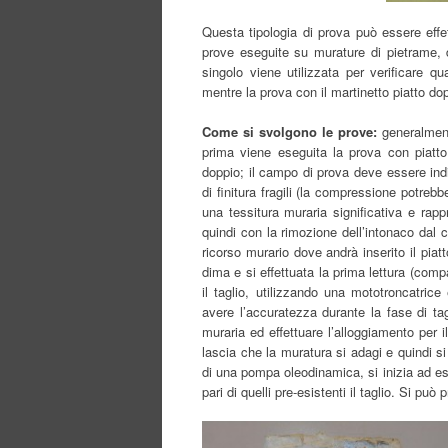
Questa tipologia di prova può essere effe
prove eseguite su murature di pietrame, di
singolo viene utilizzata per verificare q
mentre la prova con il martinetto piatto do
Come si svolgono le prove:
generalmen
prima viene eseguita la prova con piatto
doppio; il campo di prova deve essere indi
di finitura fragili (la compressione potre
una tessitura muraria significativa e rap
quindi con la rimozione dell’intonaco dal 
ricorso murario dove andrà inserito il piat
dima e si effettuata la prima lettura (co
il taglio, utilizzando una mototroncatric
avere l’accuratezza durante la fase di tag
muraria ed effettuare l’alloggiamento per i
lascia che la muratura si adagi e quindi si 
di una pompa oleodinamica, si inizia ad eser
pari di quelli pre-esistenti il taglio. Si può