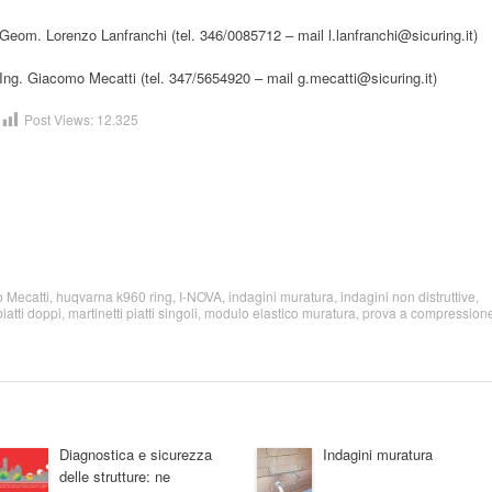
Geom. Lorenzo Lanfranchi (tel. 346/0085712 – mail l.lanfranchi@sicuring.it)
Ing. Giacomo Mecatti (tel. 347/5654920 – mail g.mecatti@sicuring.it)
Post Views:
12.325
 Mecatti
,
huqvarna k960 ring
,
I-NOVA
,
indagini muratura
,
indagini non distruttive
,
piatti doppi
,
martinetti piatti singoli
,
modulo elastico muratura
,
prova a compression
Diagnostica e sicurezza
Indagini muratura
delle strutture: ne