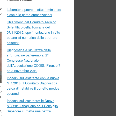
ne
Laboratorio prove in situ: il ministero
to
rilascia le prime autorizzazioni
),
Chiarimenti del Comitato Tecnico
Scientifico della Toscana del
07/11/2019: sperimentazione in situ
ed analisi numerica delle strutture
esistenti
Diagnostica e sicurezza delle
strutture: ne parleremo al 2°
Congresso Nazionale
dell’Associazione CODIS, Firenze 7
ed 8 novembre 2019
Indagini sull’esistente con le nuove
NTC2018: il Comitato Diagnostica
si
cerca di ristabilire il corretto modus
zo
operandi
al
Indagini sull’esistente: le Nuove
NTC2018 sbagliano ed il Consiglio
Superiore ci mette una pezza…
à