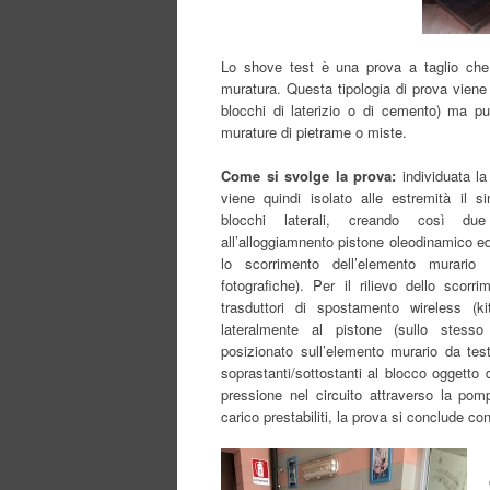
Lo shove test è una prova a taglio che h
muratura. Questa tipologia di prova viene
blocchi di laterizio o di cemento) ma p
murature di pietrame o miste.
Come si svolge la prova:
individuata la
viene quindi isolato alle estremità il s
blocchi laterali, creando così du
all’alloggiamnento pistone oleodinamico e
lo scorrimento dell’elemento murario
fotografiche). Per il rilievo dello scor
trasduttori di spostamento wireless (k
lateralmente al pistone (sullo stesso
posizionato sull’elemento murario da test
soprastanti/sottostanti al blocco oggetto 
pressione nel circuito attraverso la po
carico prestabiliti, la prova si conclude co