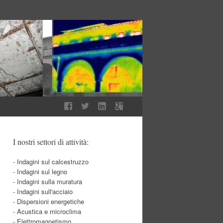
I nostri settori di attività:
- Indagini sul calcestruzzo
- Indagini sul legno
- Indagini sulla muratura
- Indagini sull'acciaio
- Dispersioni energetiche
- Acustica e microclima
- Elettromagnetismo