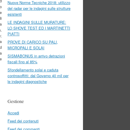
ad
Nuove Norme Tecniche 2018: utilizzo
po
del radar per le indagini sulle strutture
re
esistenti
di
LE INDAGINI SULLE MURATURE:
a
LO SHOVE TEST ED I MARTINETTI
,
PIATTI
e;
pa
PROVE DI CARICO SU PALI,
ad
MICROPALI E SOLAI
la
SISMABONUS in arrivo detrazioni
 e
fiscali fino al 85%
Sfondellamento solai e caduta
controsoffitti: dal Governo 40 mil per
le indagini diagnostiche
Gestione
Accedi
Feed dei contenuti
Feed dei commenti