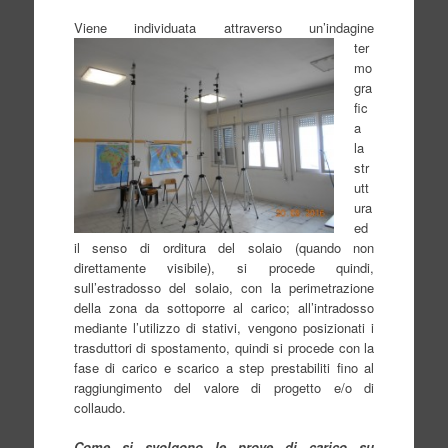
Viene individuata attraverso un’
indagine
ter
mo
gra
fic
a
la
str
utt
ura
ed
il senso di orditura del solaio (quando non
direttamente visibile), si procede quindi,
sull’estradosso del solaio, con la perimetrazione
della zona da sottoporre al carico; all’intradosso
mediante l’utilizzo di stativi, vengono posizionati i
trasduttori di spostamento, quindi si procede con la
fase di carico e scarico a step prestabiliti fino al
raggiungimento del valore di progetto e/o di
collaudo.
Come si svolgono le prove di carico s
u