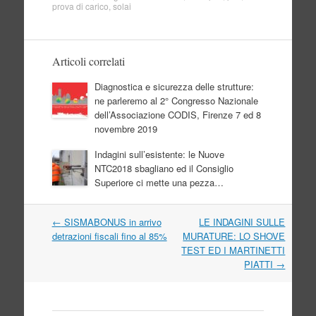
prova di carico
,
solai
Articoli correlati
Diagnostica e sicurezza delle strutture:
ne parleremo al 2° Congresso Nazionale
dell’Associazione CODIS, Firenze 7 ed 8
novembre 2019
Indagini sull’esistente: le Nuove
NTC2018 sbagliano ed il Consiglio
Superiore ci mette una pezza…
Navigazione
←
SISMABONUS in arrivo
LE INDAGINI SULLE
articolo
detrazioni fiscali fino al 85%
MURATURE: LO SHOVE
TEST ED I MARTINETTI
PIATTI
→