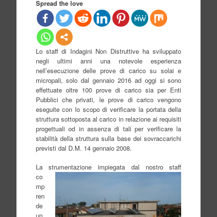
Spread the love
Lo staff di Indagini Non Distruttive ha sviluppato
negli ultimi anni una notevole esperienza
nell’esecuzione delle prove di carico su solai e
micropali, solo dal gennaio 2016 ad oggi si sono
effettuate oltre 100 prove di carico sia per Enti
Pubblici che privati, le prove di carico vengono
eseguite con lo scopo di verificare la portata della
struttura sottoposta al carico in relazione ai requisiti
progettuali od in assenza di tali per verificare la
stabilità della struttura sulla base dei sovraccarichi
previsti dal D.M. 14 gennaio 2008.
La strum
entazione impiegata dal nostro staff
co
mp
ren
de
un