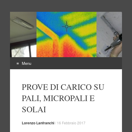
Indagini non distruttive
Indagini Ingegneria e Sicurezza
Menu
Vai
al
PROVE DI CARICO SU
contenuto
PALI, MICROPALI E
SOLAI
Lorenzo Lanfranchi
/
16 Febbraio 2017