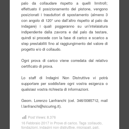
palo da collaudare rispetto a quelli limitrofi;
effettuato il posizionamento del pistone, vengono
posizionati i trasduttori di spostamento (almeno 3
con angolo di 120° uno dall’altro rispetto al palo da
indagare) i quali poggeranno su un’intelaiatura
indipendente dalla zavorra e dal palo da testare,
quindi si procede con la fase di carico e scarico a
step prestabiliti fino al raggiungimento del valore di
progetto e/o di collaudo.
Ogni prova di carico viene corredata dal relativo
certificato di prova.
Lo staff di Indagini Non Distruttive vi potrà
supportare per soddisfare ogni vostra esigenza o
qualsiasi vostra richiesta di informazioni.
Geom. Lorenzo Lanfranchi (cel. 346/0085712, mail
l.lanfranchi@sicuring.it).
Post Views:
8.376
16 Febbraio 2017
in
Prove di carico
. Tags :
collaudo
,
fondazioni
,
indagini non distruttive
,
micropali
,
pali
,