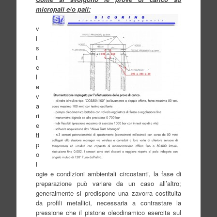
micropali e/o pali:
v
i
s
t
e
l
e
v
a
ri
e
ti
p
o
l
ogie e condizioni ambientali circostanti, la fase di
preparazione può variare da un caso all’altro;
generalmente si predispone una zavorra costituita
da profili metallici, necessaria a contrastare la
pressione che il pistone oleodinamico esercita sul