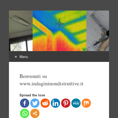
Indagini non distruttive
Indagini Ingegneria e Sicurezza
Menu
Vai
al
Benvenuti su
contenuto
www.indagininondistruttive.it
Spread the love