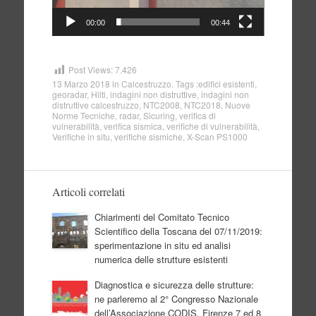
00:00
00:44
Post Views:
7.426
13 Marzo 2018
in
Calcestruzzo
. Tags :
edifici esistenti
,
georadar
,
Hilti
,
indagini non distruttive
,
indagini non
distruttive calcestruzzo
,
NTC2008
,
NTC2018
,
Nuove
Norme Tecniche
,
radar
,
Sicuring
,
verifica di
vulnerabilità
,
verifica sismica
,
verifiche di vulnerabilità
,
Verifiche in situ
,
verifiche sismiche
,
X-Scan PS1000
Articoli correlati
Chiarimenti del Comitato Tecnico
Scientifico della Toscana del 07/11/2019:
sperimentazione in situ ed analisi
numerica delle strutture esistenti
Diagnostica e sicurezza delle strutture:
ne parleremo al 2° Congresso Nazionale
dell’Associazione CODIS, Firenze 7 ed 8