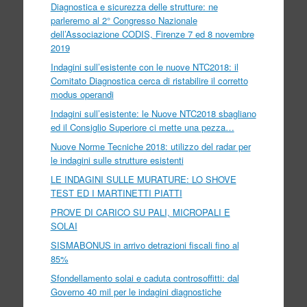
Diagnostica e sicurezza delle strutture: ne
parleremo al 2° Congresso Nazionale
dell’Associazione CODIS, Firenze 7 ed 8 novembre
2019
Indagini sull’esistente con le nuove NTC2018: il
Comitato Diagnostica cerca di ristabilire il corretto
modus operandi
Indagini sull’esistente: le Nuove NTC2018 sbagliano
ed il Consiglio Superiore ci mette una pezza…
Nuove Norme Tecniche 2018: utilizzo del radar per
le indagini sulle strutture esistenti
LE INDAGINI SULLE MURATURE: LO SHOVE
TEST ED I MARTINETTI PIATTI
PROVE DI CARICO SU PALI, MICROPALI E
SOLAI
SISMABONUS in arrivo detrazioni fiscali fino al
85%
Sfondellamento solai e caduta controsoffitti: dal
Governo 40 mil per le indagini diagnostiche