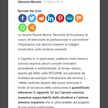
Giacomo Mecatti
/
13 Marzo 2018
Spread the love
Le recenti Nuove Norme Tecniche 2018 portano di
nuovo all’attenzione di professionisti e committenti
l’importanza che devono rivestire le indagini
conoscitive sulle strutture esistenti.
Il Capitolo 8, in particolare, sebbene molto breve e
conciso esprime alcuni concetti innovativi
riprendendo e sottolineando, al tempo stesso,
quanto già detto nelle NTC2008; sicuramente da
ricordare ad esempio l’introduzione del termine ζ :
«
Nelle verifiche rispetto alle azioni sismiche il
livello di sicurezza della costruzione è
quantificato
attraverso il rapporto ζ
tra l’a
zione sismica
E
massima sopportabile dalla struttura e l’azione
sismica massima
che si utilizzerebbe nel progetto
di una nuova co
struzione
»