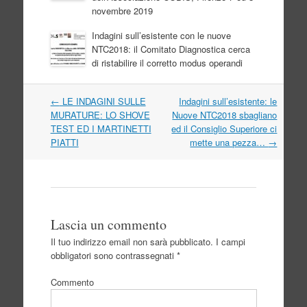
novembre 2019
Indagini sull’esistente con le nuove
NTC2018: il Comitato Diagnostica cerca
di ristabilire il corretto modus operandi
Navigazione
←
LE INDAGINI SULLE
Indagini sull’esistente: le
articolo
MURATURE: LO SHOVE
Nuove NTC2018 sbagliano
TEST ED I MARTINETTI
ed il Consiglio Superiore ci
PIATTI
mette una pezza…
→
Lascia un commento
Il tuo indirizzo email non sarà pubblicato.
I campi
obbligatori sono contrassegnati
*
Commento