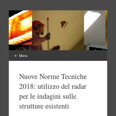
Indagini non distruttive
Indagini Ingegneria e Sicurezza
Menu
Vai
al
Nuove Norme Tecniche
contenuto
2018: utilizzo del radar
per le indagini sulle
strutture esistenti