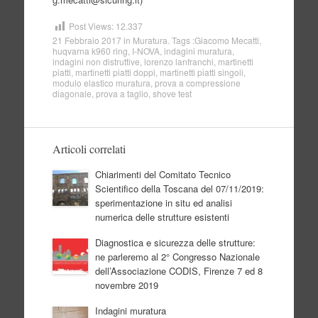
Post Views:
12.337
21 Febbraio 2017
in
Muratura
. Tags :
Giacomo Mecatti
,
huqvarna k960 ring
,
I-NOVA
,
indagini muratura
,
indagini non distruttive
,
lorenzo lanfranchi
,
martinetti
piatti
,
martinetti piatti doppi
,
martinetti piatti singoli
,
modulo elastico muratura
,
prova a compressione
diagonale
,
prova a taglio
,
shove test
Articoli correlati
Chiarimenti del Comitato Tecnico
Scientifico della Toscana del 07/11/2019:
sperimentazione in situ ed analisi
numerica delle strutture esistenti
Diagnostica e sicurezza delle strutture:
ne parleremo al 2° Congresso Nazionale
dell’Associazione CODIS, Firenze 7 ed 8
novembre 2019
Indagini muratura