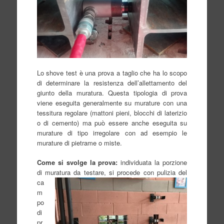
Lo shove test è una prova a taglio che ha lo scopo
di determinare la resistenza dell’allettamento del
giunto della muratura. Questa tipologia di prova
viene eseguita generalmente su murature con una
tessitura regolare (mattoni pieni, blocchi di laterizio
o di cemento) ma può essere anche eseguita su
murature di tipo irregolare con ad esempio le
murature di pietrame o miste.
Come si svolge la prova:
individuata la porzione
di muratura da testare, si p
rocede con pulizia del
ca
m
po
di
pr