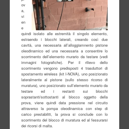
ov
a,
vi
en
e
quindi isolato alle estremità il singolo elemento,
estraendo i blocchi laterali, creando così due
cavità, una necessaria all’alloggiamnento pistone
oleodinamico ed una necessaria a consentire lo
scorrimento dell’elemento murario da testare (vedi
immagini fotografiche). Per il rilievo dello
scorrimento vengono predisposti 4 trasduttori di
spostamento wireless (kit I-NOVA), uno posizionato
lateralmente al pistone (sullo stesso ricorso di
muratura), uno posizionato sull’elemento murario da
testare ed i restanti sui blocchi
soprastanti/sottostanti al blocco oggetto della
prova, viene quindi data pressione nel circuito
attraverso la pompa oleodinamica con step di
carico prestabiliti, la prova si conclude con lo
scorrimento del blocco di muratura ed al fessurarsi
dei ricorsi di malta.