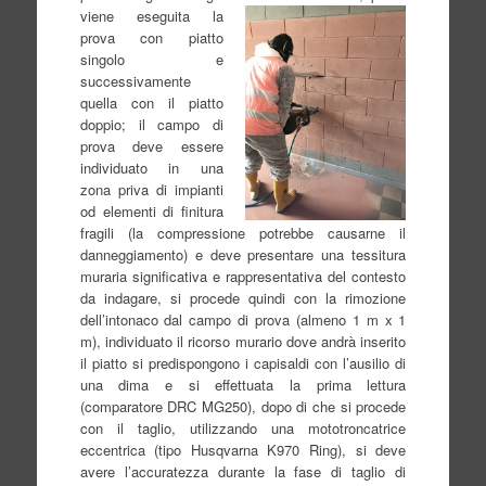
viene eseguita la
prova con piatto
singolo e
successivamente
quella con il piatto
doppio; il campo di
prova deve essere
individuato in una
zona priva di impianti
od elementi di finitura
fragili (la compressione potrebbe causarne il
danneggiamento) e deve presentare una tessitura
muraria significativa e rappresentativa del contesto
da indagare, si procede quindi con la rimozione
dell’intonaco dal campo di prova (almeno 1 m x 1
m), individuato il ricorso murario dove andrà inserito
il piatto si predispongono i capisaldi con l’ausilio di
una dima e si effettuata la prima lettura
(comparatore DRC MG250), dopo di che si procede
con il taglio, utilizzando una mototroncatrice
eccentrica (tipo Husqvarna K970 Ring), si deve
avere l’accuratezza durante la fase di taglio di