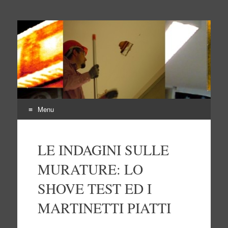
Indagini non distruttive
Indagini Ingegneria e Sicurezza
Menu
Vai
al
LE INDAGINI SULLE
contenuto
MURATURE: LO
SHOVE TEST ED I
MARTINETTI PIATTI