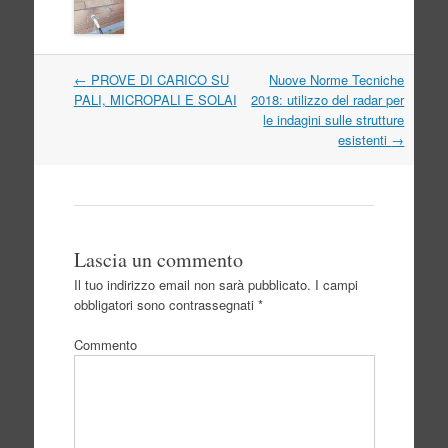
Navigazione
←
PROVE DI CARICO SU
Nuove Norme Tecniche
articolo
PALI, MICROPALI E SOLAI
2018: utilizzo del radar per
le indagini sulle strutture
esistenti
→
Lascia un commento
Il tuo indirizzo email non sarà pubblicato.
I campi
obbligatori sono contrassegnati
*
Commento