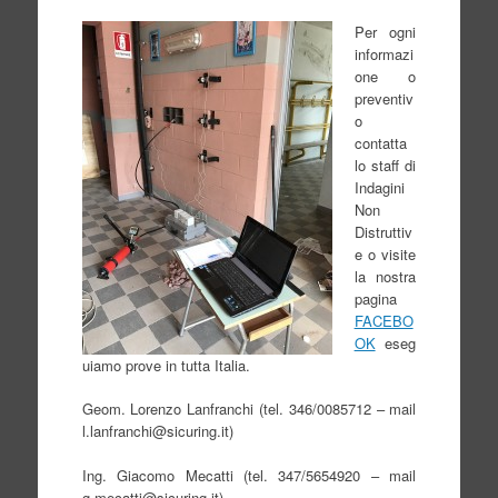
Per ogni
informazi
one o
preventiv
o
contatta
lo staff di
Indagini
Non
Distruttiv
e o visite
la nostra
pagina
FACEBO
OK
eseg
uiamo prove in tutta Italia.
Geom. Lorenzo Lanfranchi (tel. 346/0085712 – mail
l.lanfranchi@sicuring.it)
Ing. Giacomo Mecatti (tel. 347/5654920 – mail
g.mecatti@sicuring.it)