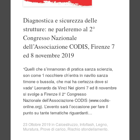
Diagnostica e sicurezza delle
strutture: ne parleremo al 2°
Congresso Nazionale
dell’Associazione CODIS, Firenze 7
ed 8 novembre 2019
“Quelli che s’innamoran di pratica sanza scienzia,
son come ‘l nocchiere ch’entra in navilio sanza
timone o bussola, che mai ha certezza dove si
vada“ Leonardo da Vinci Nei giorni 7 ed 8 novembre
si svolge a Firenze il 2° Congresso
Nazionale dell’Associazione CODIS (www.codis-
online.org). L’evento sarà l’occasione per fare il
punto su tante tematiche riguardanti…
23 Ottobre 2019
in
Calcestruzzo
,
Infoflash
,
Legno
,
Muratura
,
Prove di carico
,
Rischio sfondellamento
.