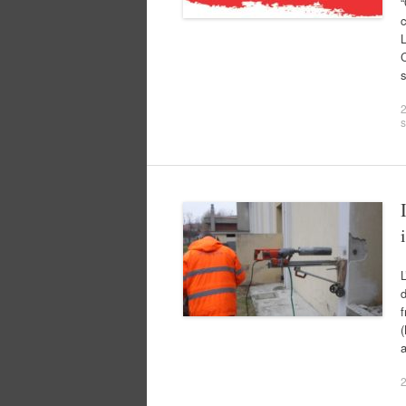
“
c
L
s
2
s
L
d
f
(
a