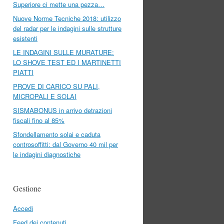
Superiore ci mette una pezza…
Nuove Norme Tecniche 2018: utilizzo
del radar per le indagini sulle strutture
esistenti
LE INDAGINI SULLE MURATURE:
LO SHOVE TEST ED I MARTINETTI
PIATTI
PROVE DI CARICO SU PALI,
MICROPALI E SOLAI
SISMABONUS in arrivo detrazioni
fiscali fino al 85%
Sfondellamento solai e caduta
controsoffitti: dal Governo 40 mil per
le indagini diagnostiche
Gestione
Accedi
Feed dei contenuti