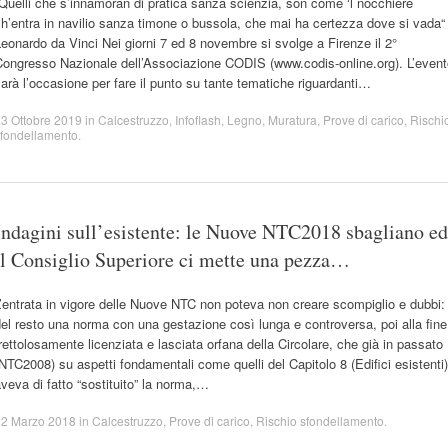
Quelli che s’innamoran di pratica sanza scienzia, son come ‘l nocchiere
h’entra in navilio sanza timone o bussola, che mai ha certezza dove si vada“
eonardo da Vinci Nei giorni 7 ed 8 novembre si svolge a Firenze il 2°
Congresso Nazionale dell’Associazione CODIS (www.codis-online.org). L’event
arà l’occasione per fare il punto su tante tematiche riguardanti…
3 Ottobre 2019
in
Calcestruzzo
,
Infoflash
,
Legno
,
Muratura
,
Prove di carico
,
Rischi
fondellamento
.
Indagini sull’esistente: le Nuove NTC2018 sbagliano ed
il Consiglio Superiore ci mette una pezza…
’entrata in vigore delle Nuove NTC non poteva non creare scompiglio e dubbi:
el resto una norma con una gestazione così lunga e controversa, poi alla fine
rettolosamente licenziata e lasciata orfana della Circolare, che già in passato
NTC2008) su aspetti fondamentali come quelli del Capitolo 8 (Edifici esistenti)
veva di fatto “sostituito” la norma,…
22 Marzo 2018
in
Calcestruzzo
,
Prove di carico
,
Rischio sfondellamento
.