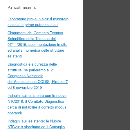
Articoli recenti:
Laboratorio prove in situ: il ministero
rilascia le prime autorizzazioni
Chiarimenti del Comitato Tecnico
Scientifico della Toscana del
07/11/2019: sperimentazione in situ
ed analisi numerica delle strutture
esistenti
Diagnostica e sicurezza delle
strutture: ne parleremo al 2°
Congresso Nazionale
dell’Associazione CODIS, Firenze 7
ed 8 novembre 2019
Indagini sull’esistente con le nuove
NTC2018: il Comitato Diagnostica
cerca di ristabilire il corretto modus
operandi
Indagini sull’esistente: le Nuove
NTC2018 sbagliano ed il Consiglio