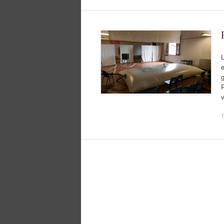
L
e
g
P
v