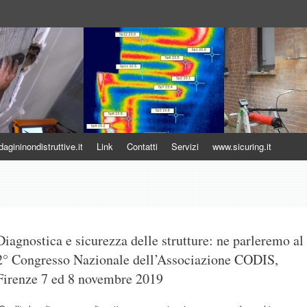
uttive
gininondistruttive.it
Link
Contatti
Servizi
www.sicuring.it
Diagnostica e sicurezza delle strutture: ne parleremo al
2° Congresso Nazionale dell’Associazione CODIS,
Firenze 7 ed 8 novembre 2019