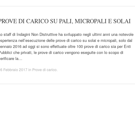
PROVE DI CARICO SU PALI, MICROPALI E SOLAI
o staff di Indagini Non Distruttive ha sviluppato negli ultimi anni una notevole
sperienza nell’esecuzione delle prove di carico su solai e micropali, solo dal
ennaio 2016 ad oggi si sono effettuate oltre 100 prove di carico sia per Enti
ubblici che privati, le prove di carico vengono eseguite con lo scopo di
erificare la…
16 Febbraio 2017
in
Prove di carico
.