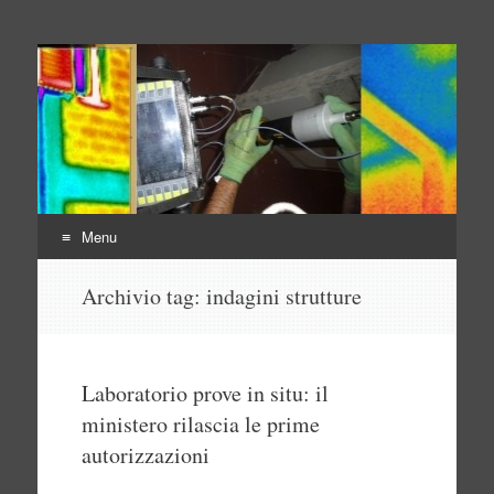
Indagini non distruttive
Indagini Ingegneria e Sicurezza
Menu
Vai
Archivio tag:
indagini strutture
al
contenuto
Laboratorio prove in situ: il
ministero rilascia le prime
autorizzazioni