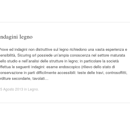
Indagini legno
rove ed indagini non distruttive sul legno richiedono una vasta esperienza e
ensibilità, Sicuring srl possiede un’ampia conoscenza nel settore maturata
ello studio e nell’analisi delle strutture in legno; in particolare la società
ffettua le seguenti indagini: esame endoscopico (rilievo dello stato di
onservazione in parti difficilmente accessibili: teste delle travi, controsoffitti,
rditure secondarie, tavolati…
25 Agosto 2013
in
Legno
.