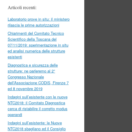
Articoli recenti:
Laboratorio prove in situ: il ministero
rilascia le prime autorizzazioni
Chiarimenti del Comitato Tecnico
Scientifico della Toscana del
07/11/2019: sperimentazione in situ
ed analisi numerica delle strutture
esistenti
Diagnostica e sicurezza delle
strutture: ne parleremo al 2°
Congresso Nazionale
dell’Associazione CODIS, Firenze 7
ed 8 novembre 2019
Indagini sull’esistente con le nuove
NTC2018: il Comitato Diagnostica
cerca di ristabilire il corretto modus
operandi
Indagini sull’esistente: le Nuove
NTC2018 sbagliano ed il Consiglio