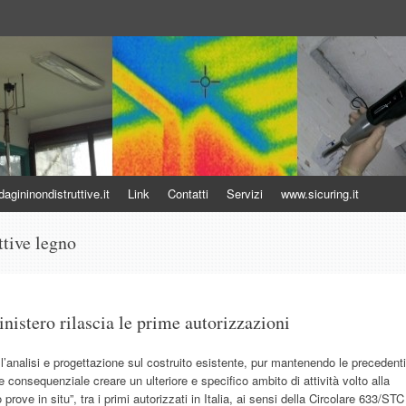
uttive
gininondistruttive.it
Link
Contatti
Servizi
www.sicuring.it
ttive legno
inistero rilascia le prime autorizzazioni
ll’analisi e progettazione sul costruito esistente, pur mantenendo le precedenti
 consequenziale creare un ulteriore e specifico ambito di attività volto alla
prove in situ”, tra i primi autorizzati in Italia, ai sensi della Circolare 633/STC