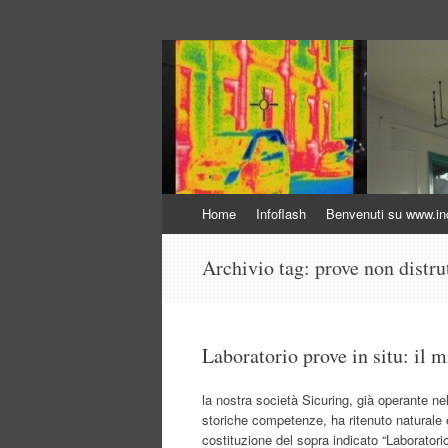
Indagini non distr
Indagini Ingegneria e Sicurezza
Vai
Home
Infoflash
Benvenuti su www.inda
al
contenuto
Archivio tag:
prove non distru
Laboratorio prove in situ: il m
la nostra società Sicuring, già operante ne
storiche competenze, ha ritenuto naturale e
costituzione del sopra indicato “Laboratorio 