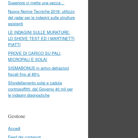
Superiore ci mette una pezza…
Nuove Norme Tecniche 2018: utilizzo
del radar per le indagini sulle strutture
esistenti
LE INDAGINI SULLE MURATURE:
LO SHOVE TEST ED I MARTINETTI
PIATTI
PROVE DI CARICO SU PALI,
MICROPALI E SOLAI
SISMABONUS in arrivo detrazioni
fiscali fino al 85%
Sfondellamento solai e caduta
controsoffitti: dal Governo 40 mil per
le indagini diagnostiche
Gestione
Accedi
Feed dei contenuti