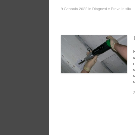
9 Gennaio 2022
in
Diagnosi e Prove in situ
.
P
s
n
e
c
o