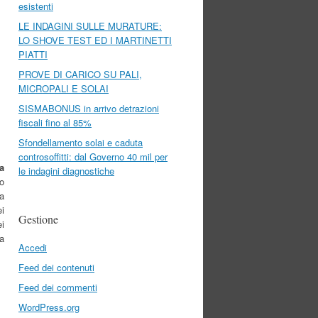
esistenti
LE INDAGINI SULLE MURATURE:
LO SHOVE TEST ED I MARTINETTI
PIATTI
PROVE DI CARICO SU PALI,
MICROPALI E SOLAI
SISMABONUS in arrivo detrazioni
fiscali fino al 85%
Sfondellamento solai e caduta
controsoffitti: dal Governo 40 mil per
a
le indagini diagnostiche
o
na
i
Gestione
ei
la
Accedi
Feed dei contenuti
Feed dei commenti
WordPress.org