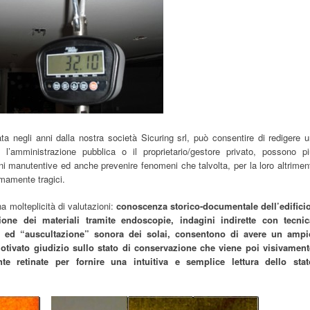
a negli anni dalla nostra società Sicuring srl, può consentire di redigere 
 l’amministrazione pubblica o il proprietario/gestore privato, possono pi
i manutentive ed anche prevenire fenomeni che talvolta, per la loro altrimen
emamente tragici.
 molteplicità di valutazioni:
conoscenza storico-documentale dell’edificio
azione dei materiali tramite endoscopie, indagini indirette con tecnic
ura ed “auscultazione” sonora dei solai, consentono di avere un ampi
tivato giudizio sullo stato di conservazione che viene poi visivament
te retinate per fornire una intuitiva e semplice lettura dello stat