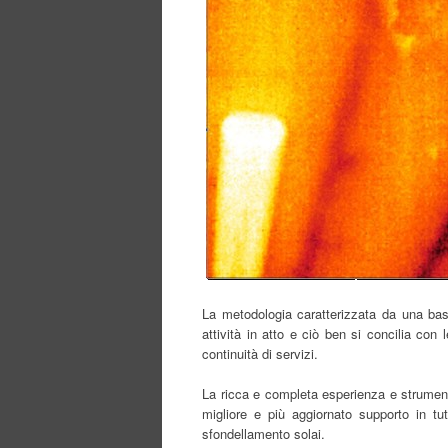
La metodologia caratterizzata da una bass
attività in atto e ciò ben si concilia co
continuità di servizi.
La ricca e completa esperienza e strumenta
migliore e più aggiornato supporto in tut
sfondellamento solai.