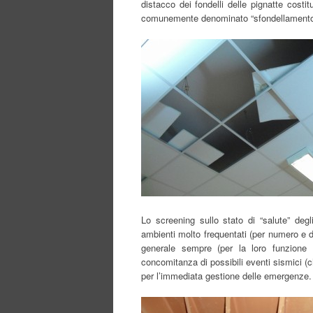
distacco dei fondelli delle pignatte costi
comunemente denominato “sfondellamento
Lo screening sullo stato di “salute” degl
ambienti molto frequentati (per numero e d
generale sempre (per la loro funzione e
concomitanza di possibili eventi sismici (c
per l’immediata gestione delle emergenze.