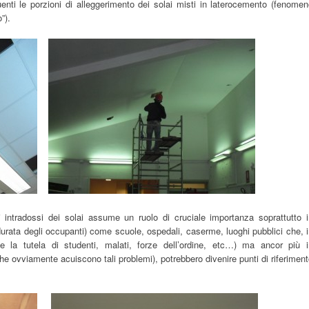
tuenti le porzioni di alleggerimento dei solai misti in laterocemento (fenome
”).
i intradossi dei solai assume un ruolo di cruciale importanza soprattutto 
urata degli occupanti) come scuole, ospedali, caserme, luoghi pubblici che, 
 la tutela di studenti, malati, forze dell’ordine, etc…) ma ancor più i
he ovviamente acuiscono tali problemi), potrebbero divenire punti di riferimen