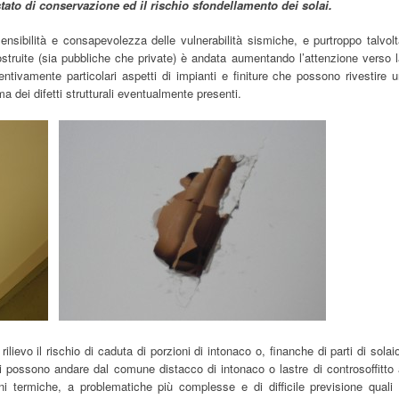
tato di conservazione ed il rischio sfondellamento dei solai.
ensibilità e consapevolezza delle vulnerabilità sismiche, e purtroppo talvol
ostruite (sia pubbliche che private) è andata aumentando l’attenzione verso 
ntivamente particolari aspetti di impianti e finiture che possono rivestire 
ma dei difetti strutturali eventualmente presenti.
ilievo il rischio di caduta di porzioni di intonaco o, finanche di parti di solai
ni possono andare dal comune distacco di intonaco o lastre di controsoffitto
oni termiche, a problematiche più complesse e di difficile previsione quali 