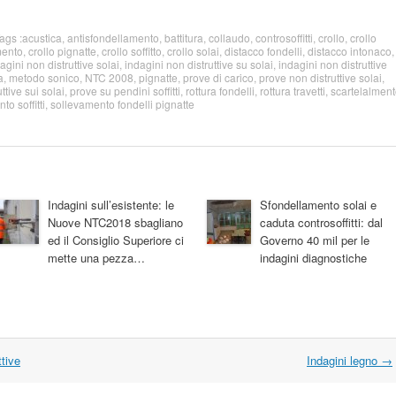
Tags :
acustica
,
antisfondellamento
,
battitura
,
collaudo
,
controsoffitti
,
crollo
,
crollo
mento
,
crollo pignatte
,
crollo soffitto
,
crollo solai
,
distacco fondelli
,
distacco intonaco
,
agini non distruttive solai
,
indagini non distruttive su solai
,
indagini non distruttive
a
,
metodo sonico
,
NTC 2008
,
pignatte
,
prove di carico
,
prove non distruttive solai
,
ttive sui solai
,
prove su pendini soffitti
,
rottura fondelli
,
rottura travetti
,
scartelalmen
o soffitti
,
sollevamento fondelli pignatte
Indagini sull’esistente: le
Sfondellamento solai e
Nuove NTC2018 sbagliano
caduta controsoffitti: dal
ed il Consiglio Superiore ci
Governo 40 mil per le
mette una pezza…
indagini diagnostiche
tive
Indagini legno
→