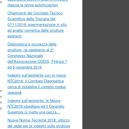
no
rilascia le prime autorizzazioni
Chiarimenti del Comitato Tecnico
Scientifico della Toscana del
07/11/2019: sperimentazione in situ
ed analisi numerica delle strutture
esistenti
Diagnostica e sicurezza delle
strutture: ne parleremo al 2°
Congresso Nazionale
dell’Associazione CODIS, Firenze 7
ed 8 novembre 2019
Indagini sull’esistente con le nuove
NTC2018: il Comitato Diagnostica
cerca di ristabilire il corretto modus
in
operandi
in
Indagini sull’esistente: le Nuove
n
NTC2018 sbagliano ed il Consiglio
to
Superiore ci mette una pezza…
Nuove Norme Tecniche 2018: utilizzo
del radar per le indagini sulle strutture