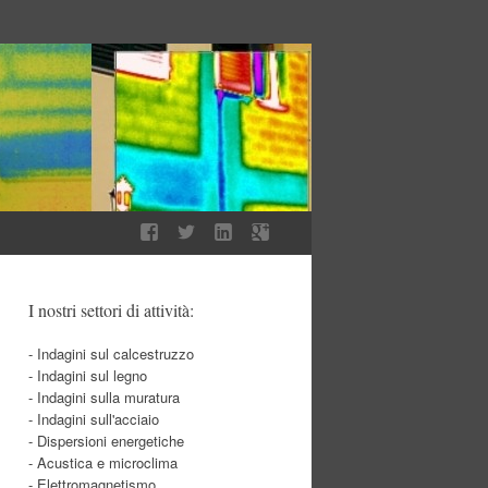
I nostri settori di attività:
- Indagini sul calcestruzzo
- Indagini sul legno
- Indagini sulla muratura
- Indagini sull'acciaio
- Dispersioni energetiche
- Acustica e microclima
- Elettromagnetismo