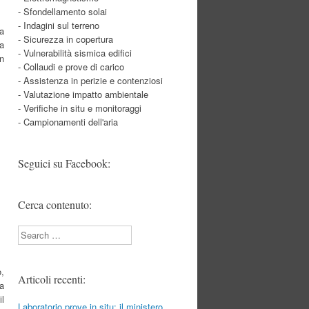
- Sfondellamento solai
- Indagini sul terreno
ta
- Sicurezza in copertura
la
- Vulnerabilità sismica edifici
un
- Collaudi e prove di carico
- Assistenza in perizie e contenziosi
- Valutazione impatto ambientale
- Verifiche in situ e monitoraggi
- Campionamenti dell'aria
Seguici su Facebook:
Cerca contenuto:
Search
o,
Articoli recenti:
 a
il
Laboratorio prove in situ: il ministero