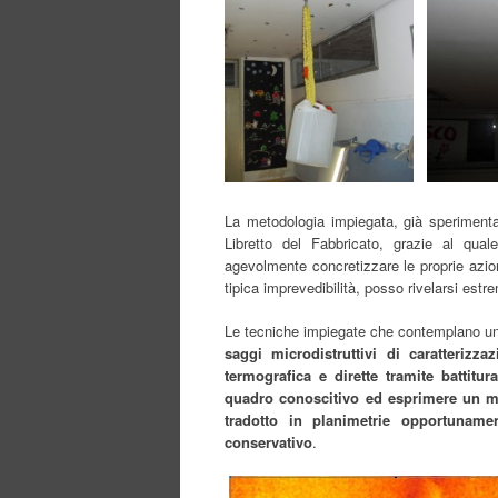
La metodologia impiegata, già sperimentat
Libretto del Fabbricato, grazie al quale
agevolmente concretizzare le proprie azion
tipica imprevedibilità, posso rivelarsi estr
Le tecniche impiegate che contemplano una
saggi microdistruttivi di caratterizz
termografica e dirette tramite battit
quadro conoscitivo ed esprimere un mo
tradotto in planimetrie opportunamen
conservativo
.