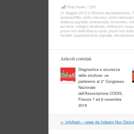
Post Views:
7.291
21 Maggio 2013
in
Rischio sfondellamento
. 
controsoffitto
,
crollo intonaco
,
crollo lateroce
distacco pignatte
,
endoscopia
,
fonometro
,
ind
sui solai
,
indagini strutturali
,
infiltrazioni acqu
prove non distruttive su solai
,
prove non distru
fondelli
,
scartelalmento pignatte
,
sfondellament
Articoli correlati
Diagnostica e sicurezza
delle strutture: ne
parleremo al 2° Congresso
Nazionale
dell’Associazione CODIS,
Firenze 7 ed 8 novembre
2019
Navigazione
←
Infoflash – news da Indagini Non Distrut
articolo