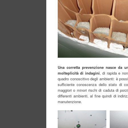
Una corretta prevenzione nasce da un
molteplicità di indagini
, di rapida e no
quadro conoscitivo degli ambienti: è possib
sufficiente conoscenza dello stato di co
maggiori o minori rischi di caduta di porzi
differenti ambienti, al fine quindi di ind
manutenzione.