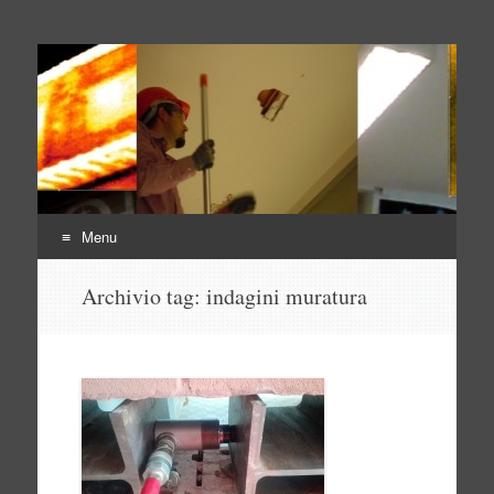
Indagini non distruttive
Indagini Ingegneria e Sicurezza
Menu
Vai
Archivio tag:
indagini muratura
al
contenuto