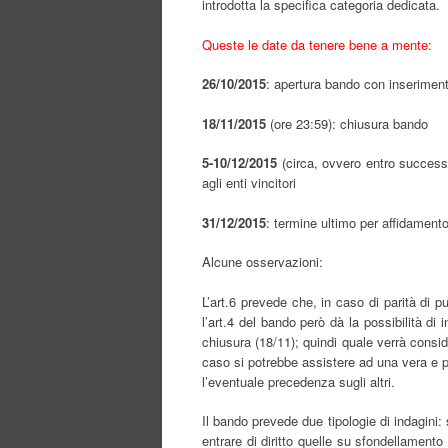
introdotta la specifica categoria dedicata.
Queste le date da tenere bene a mente
:
26/10/2015
: apertura bando con inseriment
18/11/2015
(ore 23:59): chiusura bando
5-10/12/2015
(circa, ovvero entro successi
agli enti vincitori
31/12/2015
: termine ultimo per affidamento 
Alcune osservazioni:
L’art.6 prevede che, in caso di parità di p
l’art.4 del bando però dà la possibilità di i
chiusura (18/11); quindi quale verrà consid
caso si potrebbe assistere ad una vera e pr
l’eventuale precedenza sugli altri.
Il bando prevede due tipologie di indagini: 
entrare di diritto quelle su sfondellament