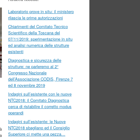
Laboratorio prove in situ: il ministero
rilascia le prime autorizzazioni
Chiarimenti del Comitato Tecnico
Scientifico della Toscana del
07/11/2019: sperimentazione in situ
ed analisi numerica delle strutture
esistenti
Diagnostica e sicurezza delle
strutture: ne parleremo al 2°
Congresso Nazionale
dell’Associazione CODIS, Firenze 7
ed 8 novembre 2019
Indagini sull’esistente con le nuove
NTC2018: il Comitato Diagnostica
cerca di ristabilire il corretto modus
operandi
Indagini sull’esistente: le Nuove
NTC2018 sbagliano ed il Consiglio
tà
Superiore ci mette una pezza…
a