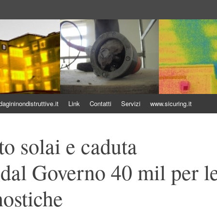
uttive
gininondistruttive.it
Link
Contatti
Servizi
www.sicuring.it
o solai e caduta
: dal Governo 40 mil per l
nostiche