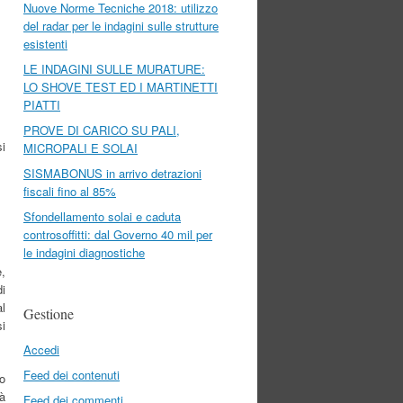
Nuove Norme Tecniche 2018: utilizzo
del radar per le indagini sulle strutture
esistenti
LE INDAGINI SULLE MURATURE:
LO SHOVE TEST ED I MARTINETTI
PIATTI
PROVE DI CARICO SU PALI,
si
MICROPALI E SOLAI
SISMABONUS in arrivo detrazioni
fiscali fino al 85%
Sfondellamento solai e caduta
controsoffitti: dal Governo 40 mil per
le indagini diagnostiche
e,
di
al
Gestione
si
Accedi
Feed dei contenuti
ro
ià
Feed dei commenti