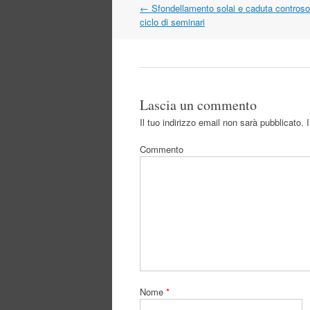
Navigazione
←
Sfondellamento solai e caduta controsoff
articolo
ciclo di seminari
Lascia un commento
Il tuo indirizzo email non sarà pubblicato.
I
Commento
Nome
*