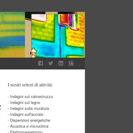
I nostri settori di attività:
- Indagini sul calcestruzzo
e
- Indagini sul legno
- Indagini sulla muratura
- Indagini sull'acciaio
- Dispersioni energetiche
- Acustica e microclima
- Elettromagnetismo