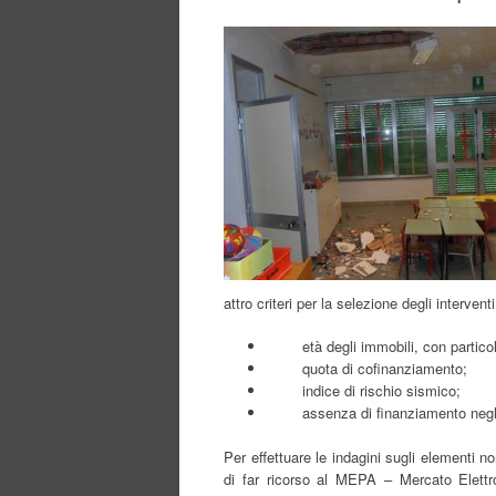
attro criteri per la selezione degli interventi
età degli immobili, con particolare
quota di cofinanziamento;
indice di rischio sismico;
assenza di finanziamento negli ulti
Per effettuare le indagini sugli elementi non 
di far ricorso al MEPA – Mercato Elettr