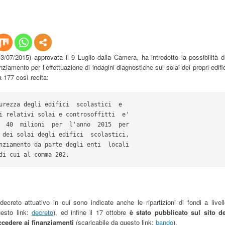
07/2015) approvata il 9 Luglio dalla Camera, ha introdotto la possibilità 
anziamento per l’effettuazione di indagini diagnostiche sui solai dei propri edifi
 177 così recita:
urezza degli edifici  scolastici  e

i relativi solai e controsoffitti  e'

  40  milioni  per  l'anno  2015  per

 dei solai degli edifici  scolastici,

nziamento da parte degli enti  locali

di cui al comma 202.
creto attuativo in cui sono indicate anche le ripartizioni di fondi a livel
uesto link:
decreto
), ed infine il 17 ottobre
è stato pubblicato sul sito de
ccedere ai finanziamenti
(scaricabile da questo link:
bando
).