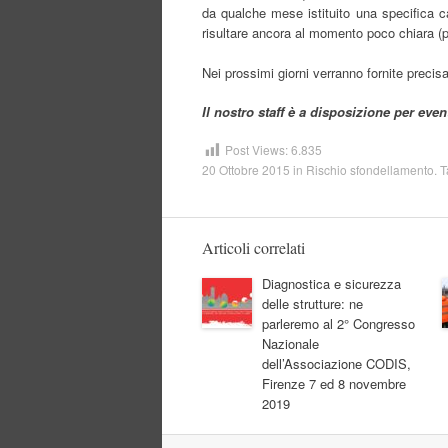
da qualche mese istituito una specifica cat
risultare ancora al momento poco chiara (pro
Nei prossimi giorni verranno fornite precisa
Il nostro staff è a disposizione per eve
Post Views:
6.835
20 Ottobre 2015
in
Rischio sfondellamento
. 
Articoli correlati
Diagnostica e sicurezza
delle strutture: ne
parleremo al 2° Congresso
Nazionale
dell’Associazione CODIS,
Firenze 7 ed 8 novembre
2019