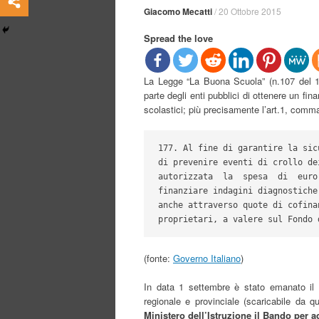
Giacomo Mecatti
/
20 Ottobre 2015
Spread the love
La Legge “La Buona Scuola” (n.107 del 13/
parte degli enti pubblici di ottenere un fin
scolastici; più precisamente l’art.1, comma
177. Al fine di garantire la sic
di prevenire eventi di crollo de
autorizzata  la  spesa  di  euro
finanziare indagini diagnostiche
anche attraverso quote di cofina
proprietari, a valere sul Fondo 
(fonte:
Governo Italiano
)
In data 1 settembre è stato emanato il de
regionale e provinciale (scaricabile da q
Ministero dell’Istruzione
il Bando per a