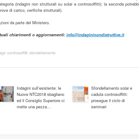
egoria (indagini non strutturali su solai e controsoffitti); la seconda potreb
ve di carico, verifiche strutturali).
zioni da parte del Ministero.
ntuali chiarimenti o aggiornamenti:
info@indagininondistruttive.it
Tags :
controsoffitti
,
sfondellamento
Indagini sull’esistente: le
Sfondellamento solai e
Nuove NTC2018 sbagliano
caduta controsoffitti:
ed il Consiglio Superiore ci
prosegue il ciclo di
mette una pezza…
seminari