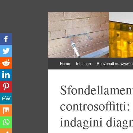
Indagini non distr
Indagini Ingegneria e Sicurezza
Vai
Home
Infoflash
Benvenuti su www.inda
al
contenuto
Sfondellament
controsoffitti
indagini diag