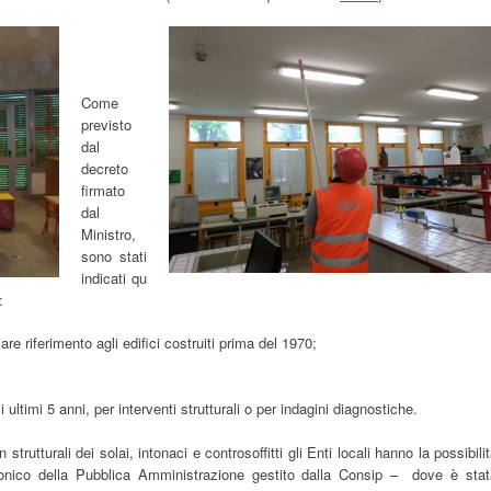
ererererer
erererere
Come
previsto
dal
decreto
firmato
dal
Ministro,
sono stati
indicati qu
:
 riferimento agli edifici costruiti prima del 1970;
mi 5 anni, per interventi strutturali o per indagini diagnostiche.
strutturali dei solai, intonaci e controsoffitti gli Enti locali hanno la possibili
onico della Pubblica Amministrazione gestito dalla Consip – dove è stat