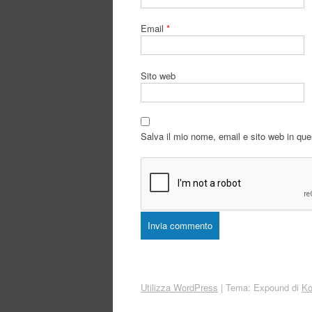
Email
*
Sito web
Salva il mio nome, email e sito web in qu
Utilizza WordPress
|
Tema: Expound di
Ko