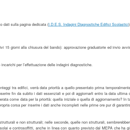
o dati sulla pagina dedicata (
I.D.E.S. Indagini Diagnostiche Edifici Scolastici
)
vi 15 giorni alla chiusura del bando): approvazione graduatorie ed invio avvi
incarichi per l’effettuazione delle indagini diagnostiche.
unteggi tra edifici, verrà data priorità a quello presentato prima temporalment
nserire fin da subito i dati essenziali e poi di aggiornarli entro la data ultima 
erata come data per la priorità: quella iniziale o quella di aggiornamento? In t
opria corsa per inserire i dati anche incompleti nelle prime ore pur di garantir
strutturali e non strutturali; nelle seconde, quelle non strutturali, sembrerebbe
o solai e controsoffitti, anche in linea con quanto previsto dal MEPA che ha g