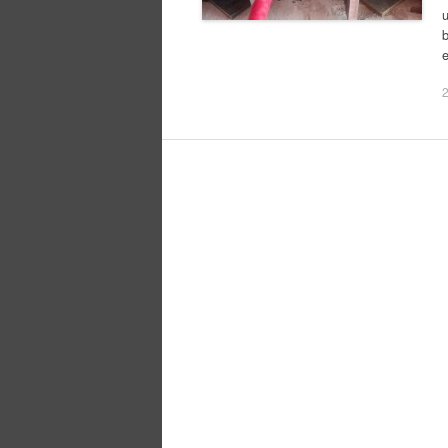
u
b
e