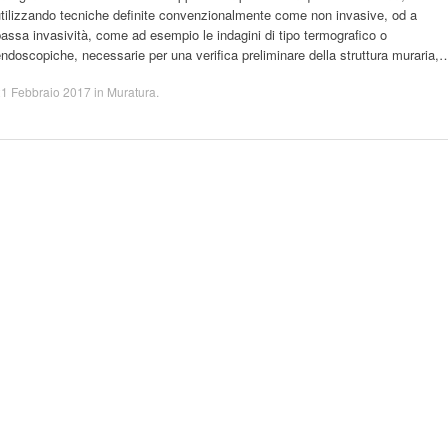
tilizzando tecniche definite convenzionalmente come non invasive, od a
assa invasività, come ad esempio le indagini di tipo termografico o
ndoscopiche, necessarie per una verifica preliminare della struttura muraria,
21 Febbraio 2017
in
Muratura
.