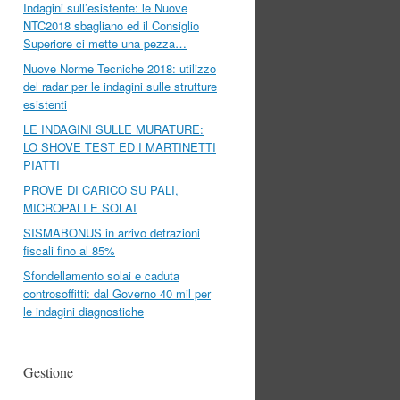
Indagini sull’esistente: le Nuove
NTC2018 sbagliano ed il Consiglio
Superiore ci mette una pezza…
Nuove Norme Tecniche 2018: utilizzo
del radar per le indagini sulle strutture
esistenti
LE INDAGINI SULLE MURATURE:
LO SHOVE TEST ED I MARTINETTI
PIATTI
PROVE DI CARICO SU PALI,
MICROPALI E SOLAI
SISMABONUS in arrivo detrazioni
fiscali fino al 85%
Sfondellamento solai e caduta
controsoffitti: dal Governo 40 mil per
le indagini diagnostiche
Gestione