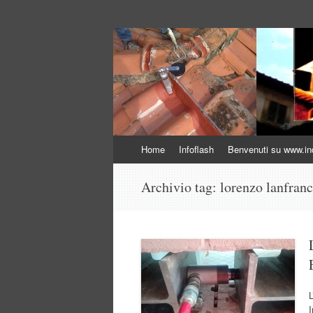
Indagini non distr
Indagini Ingegneria e Sicurezza
Vai
Home
Infoflash
Benvenuti su www.inda
al
contenuto
Archivio tag:
lorenzo lanfranc
L
I