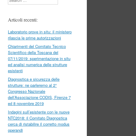
Articoli recenti:
Laboratorio prove in situ: il ministero
rilascia le prime autorizzazioni
Chiarimenti del Comitato Tecnico
Scientifico della Toscana del
07/11/2019: sperimentazione in situ
ed analisi numerica delle strutture
esistenti
Diagnostica e sicurezza delle
strutture: ne parleremo al 2°
Congresso Nazionale
dell’Associazione CODIS, Firenze 7
ed 8 novembre 2019
Indagini sull’esistente con le nuove
NTC2018: il Comitato Diagnostica
cerca di ristabilire il corretto modus
operandi