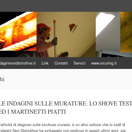
uttive
gininondistruttive.it
Link
Contatti
Servizi
www.sicuring.it
hi
LE INDAGINI SULLE MURATURE: LO SHOVE TES
ED I MARTINETTI PIATTI
’attività di diagnosi sulle strutture murarie, è un altro settore che lo staff di
ndagini Non Distruttive ha sviluppato con proficuo in questi ultimi anni, sia