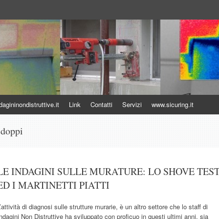
uttive
gininondistruttive.it
Link
Contatti
Servizi
www.sicuring.it
i doppi
LE INDAGINI SULLE MURATURE: LO SHOVE TES
ED I MARTINETTI PIATTI
’attività di diagnosi sulle strutture murarie, è un altro settore che lo staff di
ndagini Non Distruttive ha sviluppato con proficuo in questi ultimi anni, sia