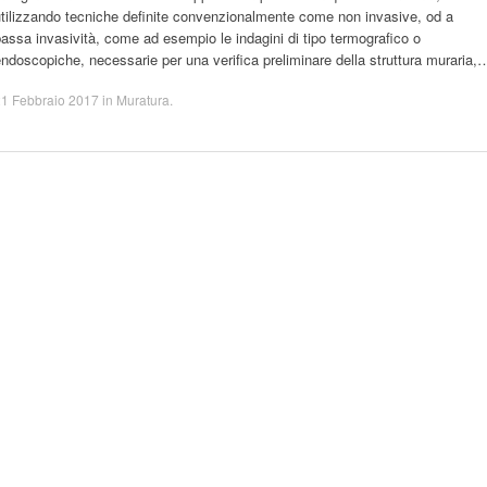
tilizzando tecniche definite convenzionalmente come non invasive, od a
assa invasività, come ad esempio le indagini di tipo termografico o
ndoscopiche, necessarie per una verifica preliminare della struttura muraria,
21 Febbraio 2017
in
Muratura
.