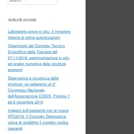
Articoli recenti:
Laboratorio prove in situ: il ministero
rilascia le prime autorizzazioni
Chiarimenti del Comitato Tecnico
Scientifico della Toscana del
07/11/2019: sperimentazione in situ
ed analisi numerica delle strutture
esistenti
Diagnostica e sicurezza delle
strutture: ne parleremo al 2°
Congresso Nazionale
dell’Associazione CODIS, Firenze 7
ed 8 novembre 2019
Indagini sull’esistente con le nuove
NTC2018: il Comitato Diagnostica
cerca di ristabilire il corretto modus
operandi