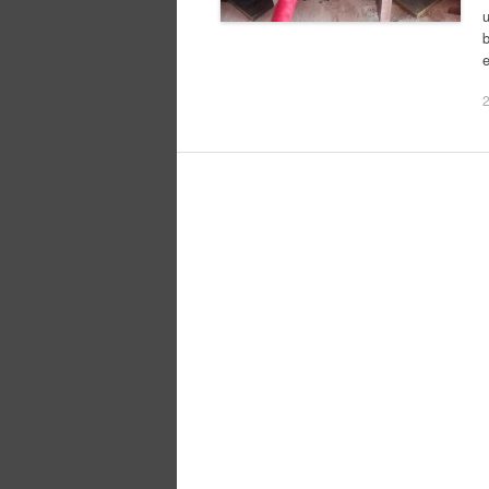
u
b
e