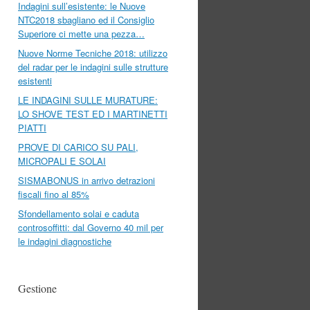
Indagini sull’esistente: le Nuove
NTC2018 sbagliano ed il Consiglio
Superiore ci mette una pezza…
Nuove Norme Tecniche 2018: utilizzo
del radar per le indagini sulle strutture
esistenti
LE INDAGINI SULLE MURATURE:
LO SHOVE TEST ED I MARTINETTI
PIATTI
PROVE DI CARICO SU PALI,
MICROPALI E SOLAI
SISMABONUS in arrivo detrazioni
fiscali fino al 85%
Sfondellamento solai e caduta
controsoffitti: dal Governo 40 mil per
le indagini diagnostiche
Gestione