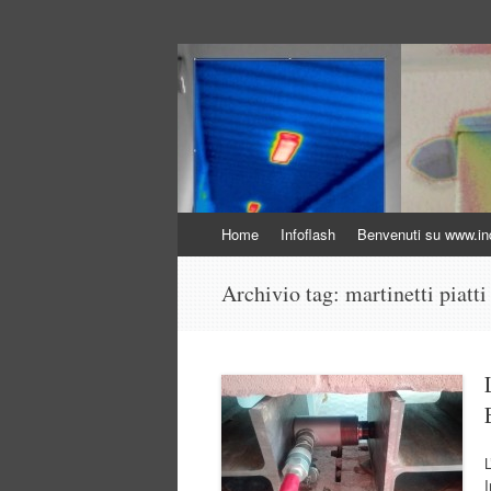
Indagini non distr
Indagini Ingegneria e Sicurezza
Vai
Home
Infoflash
Benvenuti su www.inda
al
contenuto
Archivio tag:
martinetti piatt
L
I