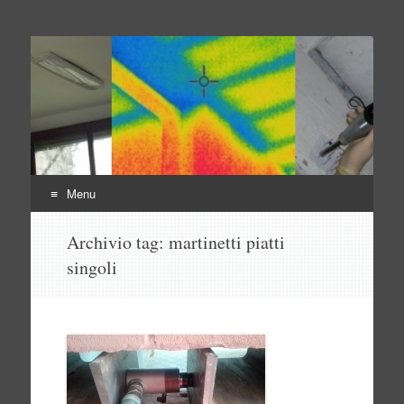
Indagini non distruttive
Indagini Ingegneria e Sicurezza
Menu
Vai
Archivio tag:
martinetti piatti
al
singoli
contenuto