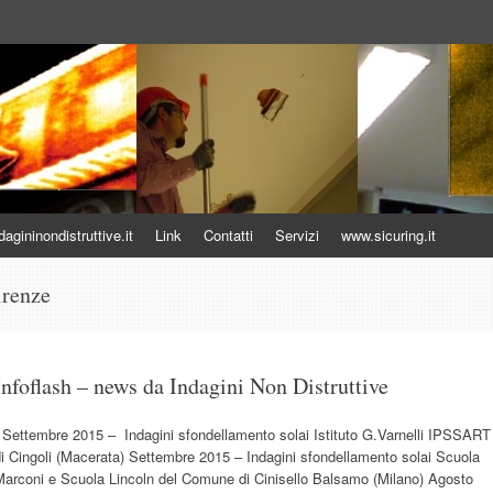
uttive
gininondistruttive.it
Link
Contatti
Servizi
www.sicuring.it
renze
Infoflash – news da Indagini Non Distruttive
Settembre 2015 – Indagini sfondellamento solai Istituto G.Varnelli IPSSART
i Cingoli (Macerata) Settembre 2015 – Indagini sfondellamento solai Scuola
Marconi e Scuola Lincoln del Comune di Cinisello Balsamo (Milano) Agosto