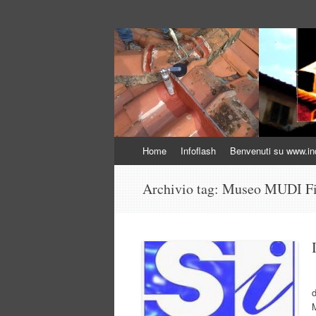
Indagini non distr
Indagini Ingegneria e Sicurezza
Vai
Home
Infoflash
Benvenuti su www.inda
al
contenuto
Archivio tag:
Museo MUDI Fi
d