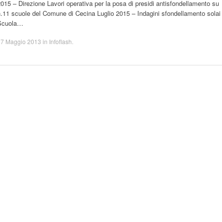
015 – Direzione Lavori operativa per la posa di presidi antisfondellamento su
.11 scuole del Comune di Cecina Luglio 2015 – Indagini sfondellamento solai
Scuola…
17 Maggio 2013
in
Infoflash
.