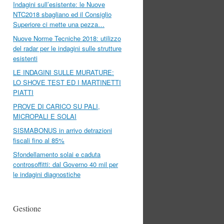
Indagini sull’esistente: le Nuove
NTC2018 sbagliano ed il Consiglio
Superiore ci mette una pezza…
Nuove Norme Tecniche 2018: utilizzo
del radar per le indagini sulle strutture
esistenti
LE INDAGINI SULLE MURATURE:
LO SHOVE TEST ED I MARTINETTI
PIATTI
PROVE DI CARICO SU PALI,
MICROPALI E SOLAI
SISMABONUS in arrivo detrazioni
fiscali fino al 85%
Sfondellamento solai e caduta
controsoffitti: dal Governo 40 mil per
le indagini diagnostiche
Gestione