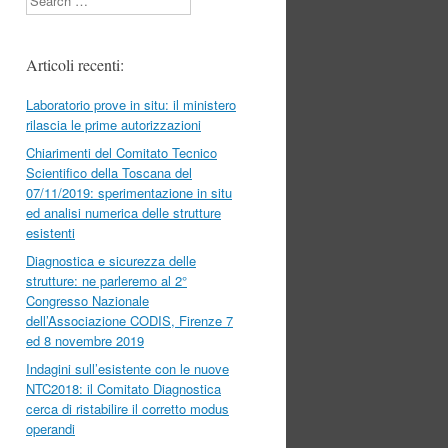
Articoli recenti:
Laboratorio prove in situ: il ministero
rilascia le prime autorizzazioni
Chiarimenti del Comitato Tecnico
Scientifico della Toscana del
07/11/2019: sperimentazione in situ
ed analisi numerica delle strutture
esistenti
Diagnostica e sicurezza delle
strutture: ne parleremo al 2°
Congresso Nazionale
dell’Associazione CODIS, Firenze 7
ed 8 novembre 2019
Indagini sull’esistente con le nuove
NTC2018: il Comitato Diagnostica
cerca di ristabilire il corretto modus
operandi