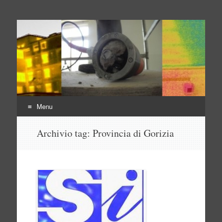
Indagini non distruttive
Indagini Ingegneria e Sicurezza
Menu
Vai
Archivio tag:
Provincia di Gorizia
al
contenuto