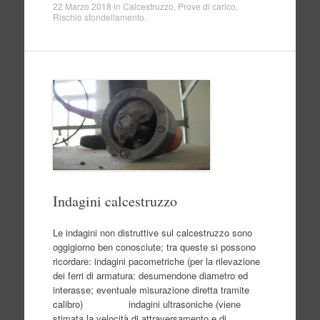
22 Marzo 2018
in
Calcestruzzo
,
Prove di carico
,
Rischio sfondellamento
.
Indagini calcestruzzo
Le indagini non distruttive sul calcestruzzo sono
oggigiorno ben conosciute; tra queste si possono
ricordare: indagini pacometriche (per la rilevazione
dei ferri di armatura: desumendone diametro ed
interasse; eventuale misurazione diretta tramite
calibro) indagini ultrasoniche (viene
stimata la velocità di attraversamento e di