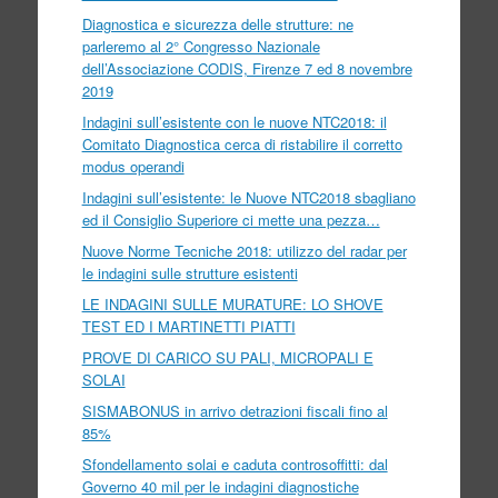
Diagnostica e sicurezza delle strutture: ne
parleremo al 2° Congresso Nazionale
dell’Associazione CODIS, Firenze 7 ed 8 novembre
2019
Indagini sull’esistente con le nuove NTC2018: il
Comitato Diagnostica cerca di ristabilire il corretto
modus operandi
Indagini sull’esistente: le Nuove NTC2018 sbagliano
ed il Consiglio Superiore ci mette una pezza…
Nuove Norme Tecniche 2018: utilizzo del radar per
le indagini sulle strutture esistenti
LE INDAGINI SULLE MURATURE: LO SHOVE
TEST ED I MARTINETTI PIATTI
PROVE DI CARICO SU PALI, MICROPALI E
SOLAI
SISMABONUS in arrivo detrazioni fiscali fino al
85%
Sfondellamento solai e caduta controsoffitti: dal
Governo 40 mil per le indagini diagnostiche