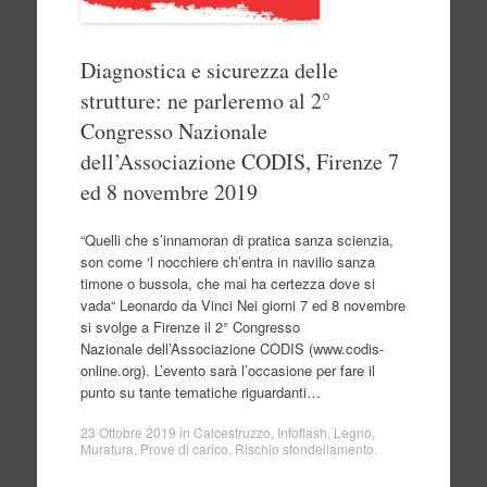
Diagnostica e sicurezza delle
strutture: ne parleremo al 2°
Congresso Nazionale
dell’Associazione CODIS, Firenze 7
ed 8 novembre 2019
“Quelli che s’innamoran di pratica sanza scienzia,
son come ‘l nocchiere ch’entra in navilio sanza
timone o bussola, che mai ha certezza dove si
vada“ Leonardo da Vinci Nei giorni 7 ed 8 novembre
si svolge a Firenze il 2° Congresso
Nazionale dell’Associazione CODIS (www.codis-
online.org). L’evento sarà l’occasione per fare il
punto su tante tematiche riguardanti…
23 Ottobre 2019
in
Calcestruzzo
,
Infoflash
,
Legno
,
Muratura
,
Prove di carico
,
Rischio sfondellamento
.