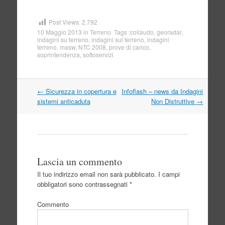
Post Views:
2.792
10 Maggio 2013
in
Terreno
. Tags :
collaudo
,
georadar
,
indagini su terreno
,
indagini sul terreno
,
indagini
terreno
,
masw
,
NTC 2008
,
prove di carico
,
soprintendenza
,
sottoservizi
Navigazione
←
Sicurezza in copertura e
Infoflash – news da Indagini
articolo
sistemi anticaduta
Non Distruttive
→
Lascia un commento
Il tuo indirizzo email non sarà pubblicato.
I campi
obbligatori sono contrassegnati
*
Commento