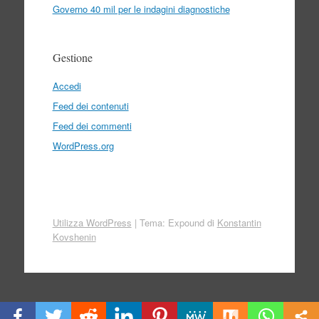
Governo 40 mil per le indagini diagnostiche
Gestione
Accedi
Feed dei contenuti
Feed dei commenti
WordPress.org
Utilizza WordPress
|
Tema: Expound di
Konstantin
Kovshenin