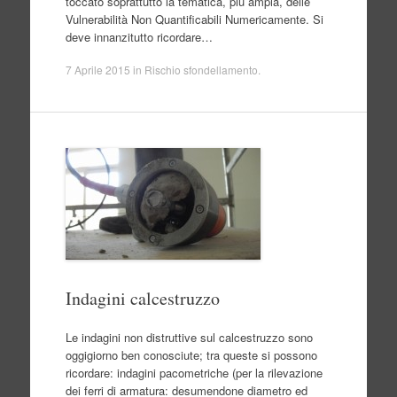
toccato soprattutto la tematica, più ampia, delle
Vulnerabilità Non Quantificabili Numericamente. Si
deve innanzitutto ricordare…
7 Aprile 2015
in
Rischio sfondellamento
.
Indagini calcestruzzo
Le indagini non distruttive sul calcestruzzo sono
oggigiorno ben conosciute; tra queste si possono
ricordare: indagini pacometriche (per la rilevazione
dei ferri di armatura: desumendone diametro ed