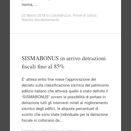
norma,…
22 Marzo 2018
in
Calcestruzzo
,
Prove di carico
,
Rischio sfondellamento
.
SISMABONUS in arrivo detrazioni
fiscali fino al 85%
E’ attesa entro fine mese l’approvazione del
decreto sulla classificazione sismica del patrimonio
edilizio italiano che attiverà quello è stato definito il
“SISMABONUS” ovvero la possibilità di portare in
detrazione tutti gli interventi mirati al miglioramento
sismico degli edifici, le aliquote percentuali di
sconto che sono state individuate per la detrazione
fiscale si collocano da…
10 Febbraio 2017
in
Senza categoria
.