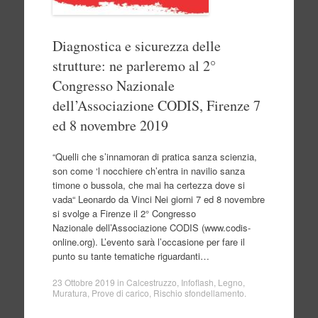
Diagnostica e sicurezza delle
strutture: ne parleremo al 2°
Congresso Nazionale
dell’Associazione CODIS, Firenze 7
ed 8 novembre 2019
“Quelli che s’innamoran di pratica sanza scienzia,
son come ‘l nocchiere ch’entra in navilio sanza
timone o bussola, che mai ha certezza dove si
vada“ Leonardo da Vinci Nei giorni 7 ed 8 novembre
si svolge a Firenze il 2° Congresso
Nazionale dell’Associazione CODIS (www.codis-
online.org). L’evento sarà l’occasione per fare il
punto su tante tematiche riguardanti…
23 Ottobre 2019
in
Calcestruzzo
,
Infoflash
,
Legno
,
Muratura
,
Prove di carico
,
Rischio sfondellamento
.