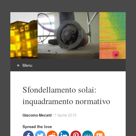
Indagini non distruttive
Indagini Ingegneria e Sicurezza
Menu
Vai
al
Sfondellamento solai:
contenuto
inquadramento normativo
Giacomo Mecatti
/
7 Aprile 2015
Spread the love