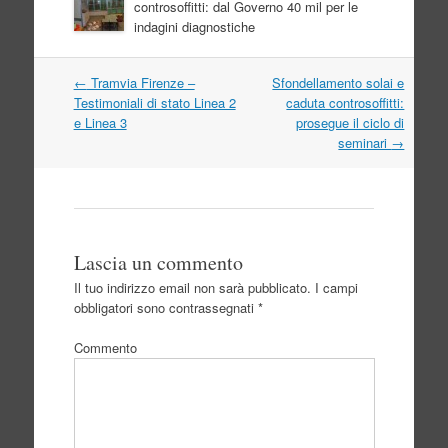
controsoffitti: dal Governo 40 mil per le
indagini diagnostiche
Navigazione
←
Tramvia Firenze –
Sfondellamento solai e
articolo
Testimoniali di stato Linea 2
caduta controsoffitti:
e Linea 3
prosegue il ciclo di
seminari
→
Lascia un commento
Il tuo indirizzo email non sarà pubblicato.
I campi
obbligatori sono contrassegnati
*
Commento