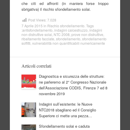
che citi ed affronti (in maniera forse troppo
sbrigativa) il rischio sfondellamento solai.
Post Views:
7.028
7 Aprile 2015
in
Rischio sfondellamento
. Tags
:
antisfondellamento
,
indagini calcestruzzo
,
indagini
non distruttive solai
,
NTC 2008
,
prove non distruttive
,
ribaltamento facciate
,
sfondellamento
,
sfondellamento
soffitti
,
vulnerabilità non quantificabili numericamente
Articoli correlati
Diagnostica e sicurezza delle strutture:
ne parleremo al 2° Congresso Nazionale
dell’Associazione CODIS, Firenze 7 ed 8
novembre 2019
Indagini sull’esistente: le Nuove
NTC2018 sbagliano ed il Consiglio
Superiore ci mette una pezza…
Sfondellamento solai e caduta