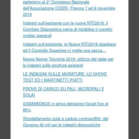
parleremo al 2° Congresso Nazionale
dell’Associazione CODIS, Firenze 7 ed 8 novembre
2019
Indagini sull’esistente con le nuove NTC2018: il
Comitato Diagnostica cerca di ristabilire il corretto
modus operandi
Indagini sull’esistente: le Nuove NTC2018 sbagliano
ed il Consiglio Superiore ci mette una pezza…
Nuove Norme Tecniche 2018: utilizzo del radar per
le indagini sulle strutture esistenti
LE INDAGINI SULLE MURATURE: LO SHOVE
TEST ED I MARTINETTI PIATTI
PROVE DI CARICO SU PALI, MICROPALI E
SOLAI
SISMABONUS in arrivo detrazioni fiscali fino al
85%
Sfondellamento solai e caduta controsoffitti: dal
Governo 40 mil per le indagini diagnostiche