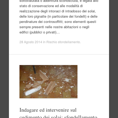
sottovalutata o addirittura sconosciuta, è legata allo
stato di conservazione ed alle modalità di
realizzazione degli intonaci di intradosso dei solai,
delle loro pignatte (in particolare dei fondelli) e delle
pendinature dei controsoffitti; sono elementi questi
sempre presenti nelle nostre abitazioni o negli
edifici (pubblici o privati)…
28 Agosto 2014
in
Rischio sfondellamento
.
Indagare ed intervenire sul
cedimento dei solai: sfondellamento