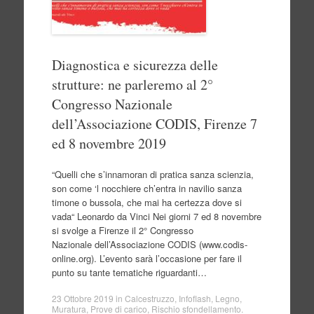
Diagnostica e sicurezza delle
strutture: ne parleremo al 2°
Congresso Nazionale
dell’Associazione CODIS, Firenze 7
ed 8 novembre 2019
“Quelli che s’innamoran di pratica sanza scienzia,
son come ‘l nocchiere ch’entra in navilio sanza
timone o bussola, che mai ha certezza dove si
vada“ Leonardo da Vinci Nei giorni 7 ed 8 novembre
si svolge a Firenze il 2° Congresso
Nazionale dell’Associazione CODIS (www.codis-
online.org). L’evento sarà l’occasione per fare il
punto su tante tematiche riguardanti…
23 Ottobre 2019
in
Calcestruzzo
,
Infoflash
,
Legno
,
Muratura
,
Prove di carico
,
Rischio sfondellamento
.