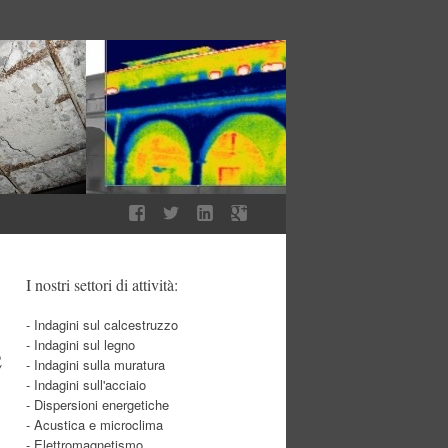
I nostri settori di attività:
- Indagini sul calcestruzzo
e
- Indagini sul legno
- Indagini sulla muratura
- Indagini sull'acciaio
- Dispersioni energetiche
- Acustica e microclima
- Elettromagnetismo