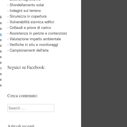
- Sfondellamento solai
- Indagini sul terreno
- Sicurezza in copertura
di
- Vulnerabilità sismica edifici
 a
- Collaudi e prove di carico
ia
- Assistenza in perizie e contenziosi
a
- Valutazione impatto ambientale
e
- Verifiche in situ e monitoraggi
ai
- Campionamenti dell'aria
a
ce
e
Seguici su Facebook:
n
“a
 e
re
Cerca contenuto:
Search
Articoli recenti: