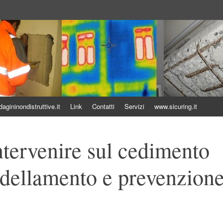
uttive
gininondistruttive.it
Link
Contatti
Servizi
www.sicuring.it
ntervenire sul cedimento
ondellamento e prevenzion