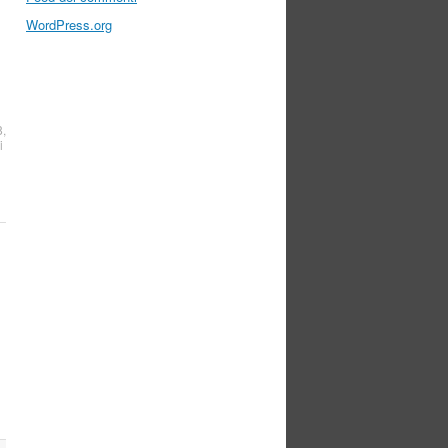
WordPress.org
8
,
i