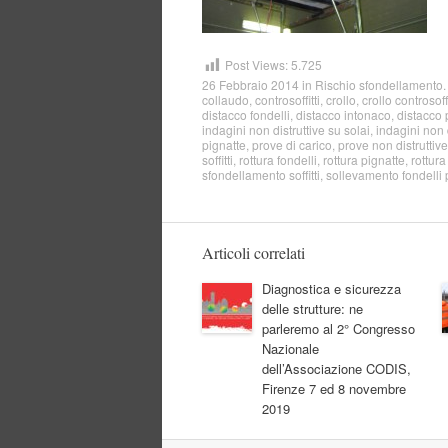
Post Views:
5.725
26 Febbraio 2014
in
Rischio sfondellamento
.
collaudo
,
controsoffitti
,
crollo
,
crollo controsoff
distacco fondelli
,
distacco intonaco
,
distacco 
indagini non distruttive su solai
,
indagini non d
pignatte
,
prove di carico
,
prove non distruttive
soffitti
,
rottura fondelli
,
rottura pignatte
,
rottura 
sfondellamento soffitti
,
sollevamento fondelli 
Articoli correlati
Diagnostica e sicurezza
delle strutture: ne
parleremo al 2° Congresso
Nazionale
dell’Associazione CODIS,
Firenze 7 ed 8 novembre
2019