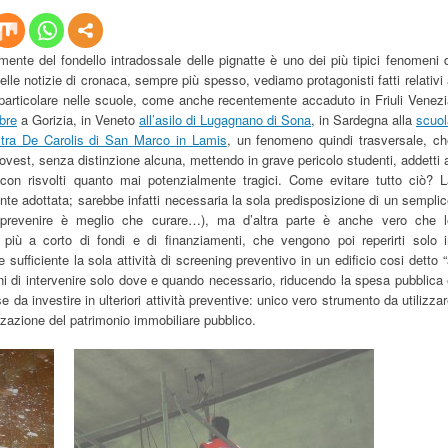
ente del fondello intradossale delle pignatte è uno dei più tipici fenomeni 
elle notizie di cronaca, sempre più spesso, vediamo protagonisti fatti relativi
in particolare nelle scuole, come anche recentemente accaduto in Friuli Venez
bre
a Gorizia,
in Veneto
all’asilo di Lugagnano di Sona
,
in Sardegna alla
scuol
stra De Carolis di San Marco in Lamis
, un fenomeno quindi trasversale, ch
d ovest, senza distinzione alcuna, mettendo in grave pericolo studenti, addetti 
con risvolti quanto mai potenzialmente tragici. Come evitare tutto ciò? L
e adottata; sarebbe infatti necessaria la sola predisposizione di un sempli
(prevenire è meglio che curare…), ma d’altra parte è anche vero che l
iù a corto di fondi e di finanziamenti, che vengono poi reperirti solo i
sufficiente la sola attività di screening preventivo in un edificio cosi detto 
ni di intervenire solo dove e quando necessario, riducendo la spesa pubblica
e da investire in ulteriori attività preventive: unico vero strumento da utilizza
izzazione del patrimonio immobiliare pubblico.