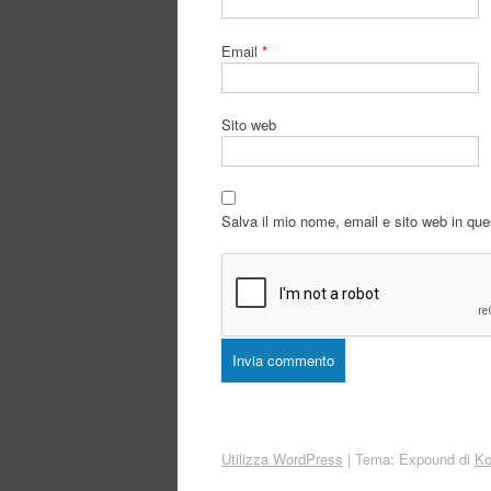
Email
*
Sito web
Salva il mio nome, email e sito web in qu
Utilizza WordPress
|
Tema: Expound di
Ko