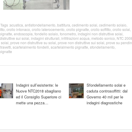
 Tags :
acustica
,
antisfondellamento
,
battitura
,
cedimento solai
,
cedimento solaio
,
itto
,
crollo intonaco
,
crollo laterocemento
,
crollo pignatte
,
crollo soffitto
,
crollo solai
,
pignatte
,
endoscopia
,
fondello solaio
,
fonometro
,
indagini non distruttive solai
,
istruttive sui solai
,
indagini strutturali
,
infiltrazioni acqua
,
metodo sonico
,
NTC 200
 solai
,
prove non distruttive su solai
,
prove non distruttive sui solai
,
prove su pendin
travetti
,
scartelalmento fondelli
,
scartelalmento pignatte
,
sfondellamento
,
pignatte
Indagini sull’esistente: le
Sfondellamento solai e
Nuove NTC2018 sbagliano
caduta controsoffitti: dal
ed il Consiglio Superiore ci
Governo 40 mil per le
mette una pezza…
indagini diagnostiche