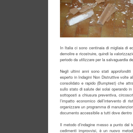
In Italia ci sono centinaia di migliaia di
demolire e ricostruire, quindi la valorizza
periodo da utilizzare per la salvaguardia del
Negli ultimi anni sono stati approfonditi
esperto in Indagini Non Distruttive volte 
consolidato e rapido (Bumptest) che attra
sullo stato di salute dei solai operando in 
sottoposti a chiusura preventiva, circoscr
l’impatto economico dell’intervento di r
organizzare un programma di manutenzioni 
documento accessibile a tutti dove dentro pos
Il metodo d’indagine messo a punto dal te
cedimenti improvvisi, è un nuovo metodo 