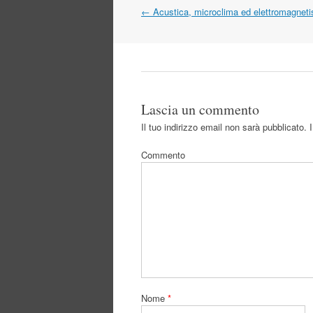
Navigazione
←
Acustica, microclima ed elettromagnet
articolo
Lascia un commento
Il tuo indirizzo email non sarà pubblicato.
I
Commento
Nome
*