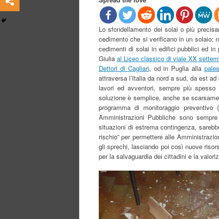
Lo sfondellamento dei solai o più precisam
cedimento che si verificano in un solaio; n
cedimenti di solai in edifici pubblici ed 
Giulia
al Liceo classico di viale XX settem
Dettori di Cagliari
, od in Puglia alla
pale
attraversa l’Italia da nord a sud, da est a
lavori ed avventori, sempre più spesso 
soluzione è semplice, anche se scarsament
programma di monitoraggio preventivo 
Amministrazioni Pubbliche sono sempre p
situazioni di estrema contingenza, sarebbe 
rischio” per permettere alle Amministrazio
gli sprechi, lasciando poi così nuove risors
per la salvaguardia dei cittadini e la valor