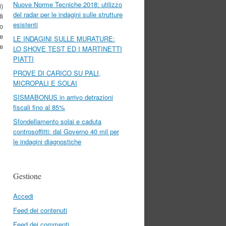
Nuove Norme Tecniche 2018: utilizzo
i)
del radar per le indagini sulle strutture
di
esistenti
o
ne
LE INDAGINI SULLE MURATURE:
e
LO SHOVE TEST ED I MARTINETTI
PIATTI
PROVE DI CARICO SU PALI,
MICROPALI E SOLAI
SISMABONUS in arrivo detrazioni
fiscali fino al 85%
Sfondellamento solai e caduta
controsoffitti: dal Governo 40 mil per
le indagini diagnostiche
Gestione
Accedi
Feed dei contenuti
Feed dei commenti