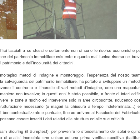
 edifici lasciati a se stessi e certamente non ci sono le risorse economiche p
zione del patrimonio immobiliare esistente è quanto mai l’unica risorsa nel bre
 patrimonio e dell’incolumità dei cittadini.
 molteplici metodi di indagine e monitoraggio, l’esperienza del nostro tea
alla salvaguardia del patrimonio immobiliare, ha portato a sviluppare un meto
verso il confronto e l’incrocio di vari metodi d’indagine, crea una mappatu
maniera non invasiva; in questi anni è stato possibile, a fronte di interi edifi
ivere le zone a rischio ed intervenire solo in aree circoscritte, riducendo co
istrutturazione necessario (o magari la chiusura a tempo indeterminato…) e
ben contestualizzato e puntuale, fino ad arrivare al Fascicolo del Fabbricat
sano essere inseriti i dati relativi alla struttura ed alle sue criticità.
am Sicuring (il Bumptest), per prevenire lo sfondellamento dei solai e quin
di analisi incrociata che unisce ad una prima verifica speditiva (battitur