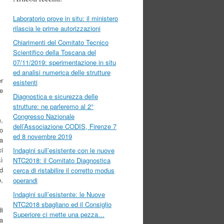
Laboratorio prove in situ: il ministero
rilascia le prime autorizzazioni
Chiarimenti del Comitato Tecnico
Scientifico della Toscana del
07/11/2019: sperimentazione in situ
ed analisi numerica delle strutture
er
esistenti
ve
Diagnostica e sicurezza delle
strutture: ne parleremo al 2°
Congresso Nazionale
m,
dell’Associazione CODIS, Firenze 7
do
ed 8 novembre 2019
ra
ci
Indagini sull’esistente con le nuove
sì
NTC2018: il Comitato Diagnostica
d
cerca di ristabilire il corretto modus
o,
operandi
Indagini sull’esistente: le Nuove
NTC2018 sbagliano ed il Consiglio
di
Superiore ci mette una pezza…
a