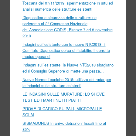
Toscana del 07/11/2019: sperimentazione in situ ed
analisi numerica delle strutture esistenti
Diagnostica e sicurezza delle strutture: ne
parleremo al 2° Congresso Nazionale
dell’Associazione CODIS, Firenze 7 ed 8 novembre
2019
Indagini sull’esistente con le nuove NTC2018: il
Comitato Diagnostica cerca di ristabilire il corretto
modus operandi
Indagini sull’esistente: le Nuove NTC2018 sbagliano
ed il Consiglio Superiore ci mette una pezza…
Nuove Norme Tecniche 2018: utilizzo del radar per
le indagini sulle strutture esistenti
LE INDAGINI SULLE MURATURE: LO SHOVE
TEST ED I MARTINETTI PIATTI
PROVE DI CARICO SU PALI, MICROPALI E
SOLAI
SISMABONUS in arrivo detrazioni fiscali fino al
85%