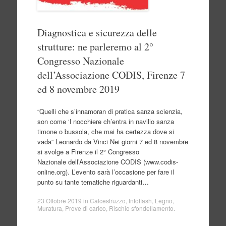
Diagnostica e sicurezza delle
strutture: ne parleremo al 2°
Congresso Nazionale
dell’Associazione CODIS, Firenze 7
ed 8 novembre 2019
“Quelli che s’innamoran di pratica sanza scienzia,
son come ‘l nocchiere ch’entra in navilio sanza
timone o bussola, che mai ha certezza dove si
vada“ Leonardo da Vinci Nei giorni 7 ed 8 novembre
si svolge a Firenze il 2° Congresso
Nazionale dell’Associazione CODIS (www.codis-
online.org). L’evento sarà l’occasione per fare il
punto su tante tematiche riguardanti…
23 Ottobre 2019
in
Calcestruzzo
,
Infoflash
,
Legno
,
Muratura
,
Prove di carico
,
Rischio sfondellamento
.