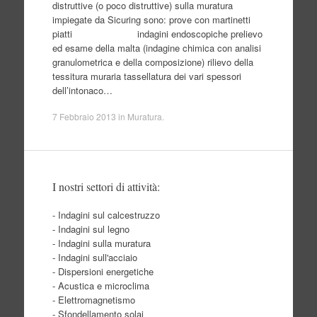
distruttive (o poco distruttive) sulla muratura
impiegate da Sicuring sono: prove con martinetti
piatti indagini endoscopiche prelievo
ed esame della malta (indagine chimica con analisi
granulometrica e della composizione) rilievo della
tessitura muraria tassellatura dei vari spessori
dell’intonaco…
7 Febbraio 2013
in
Muratura
.
I nostri settori di attività:
- Indagini sul calcestruzzo
- Indagini sul legno
- Indagini sulla muratura
- Indagini sull'acciaio
- Dispersioni energetiche
- Acustica e microclima
- Elettromagnetismo
- Sfondellamento solai